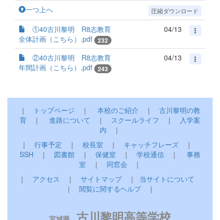
一つ上へ
圧縮ダウンロード
①40古川黎明 R8志教育
04/13
全体計画（こちら）.pdf
232
②40古川黎明 R8志教育
04/13
年間計画（こちら）.pdf
243
｜
トップページ
｜
本校のご紹介
｜
古川黎明の教
育
｜
進路について
｜
スクールライフ
｜
入学案
内
｜
｜
行事予定
｜
校長室
｜
キャッチフレーズ
｜
SSH
｜
図書館
｜
保健室
｜
学校通信
｜
事務
室
｜
同窓会
｜
｜
アクセス
｜
サイトマップ
｜
当サイトについて
｜
閲覧に関するヘルプ
｜
古川黎明高等学校
宮城県