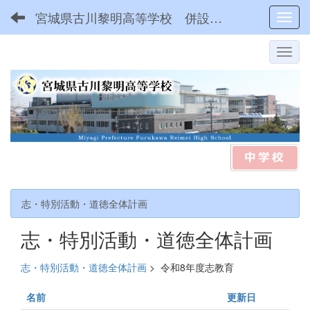
宮城県古川黎明高等学校 併設型中高一貫
Toggl
志・特別活動・道徳全体計画
志・特別活動・道徳全体計画
志・特別活動・道徳全体計画
>
令和8年度志教育
名前
更新日