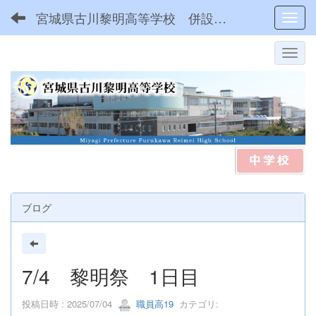
宮城県古川黎明高等学校 併設型中高一貫
Toggl
ブログ
7/4 黎明祭 1日目
投稿日時 : 2025/07/04
職員高19
カテゴリ: