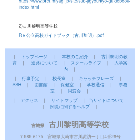
https://www.pref.miyagi.jp/site/sub-jigyou/kyo-guidebook-
index.html
2)古川黎明高等学校
R８公立高校ガイドブック（古川黎明）.pdf
｜
トップページ
｜
本校のご紹介
｜
古川黎明の教
育
｜
進路について
｜
スクールライフ
｜
入学案
内
｜
｜
行事予定
｜
校長室
｜
キャッチフレーズ
｜
SSH
｜
図書館
｜
保健室
｜
学校通信
｜
事務
室
｜
同窓会
｜
｜
アクセス
｜
サイトマップ
｜
当サイトについて
｜
閲覧に関するヘルプ
｜
古川黎明高等学校
宮城県
〒989-6175 宮城県大崎市古川諏訪一丁目4番26号