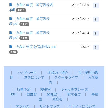
令和５年度 教育課程表
2023/06/09
.pdf
1813
令和６年度 教育課程
2025/05/07
表.pdf
1157
令和７年度 教育課程
2025/04/24
表.pdf
1129
令和８年度 教育課程表.pdf
05/27
226
｜
トップページ
｜
本校のご紹介
｜
古川黎明の教
育
｜
進路について
｜
スクールライフ
｜
入学案
内
｜
｜
行事予定
｜
校長室
｜
キャッチフレーズ
｜
SSH
｜
図書館
｜
保健室
｜
学校通信
｜
事務
室
｜
同窓会
｜
｜
アクセス
｜
サイトマップ
｜
当サイトについて