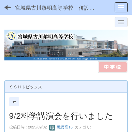
宮城県古川黎明高等学校 併設型中高一貫
Toggl
ＳＳＨトピックス
9/2科学講演会を行いました
投稿日時 : 2025/09/02
職員高15
カテゴリ: