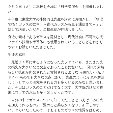
９月２日（火）に本校を会場に「科学講演会」を開催しまし
た。
今年度は東北大学の小野円佳先生を講師にお招きし、「物理
で拓くガラスの世界 ～古代ガラスから量子通信まで～」と
題して講演いただき、全校生徒が拝聴しました。
身近な素材であるガラスを題材とし、現代社会に不可欠な光
ファイバ技術や半導体にも使用されていることなどをわかり
やすくお話しいただきました。
生徒の感想
・最近よく耳にするようになった光ファイバも、まだまだ光
の損失が大きいなど欠点があったことに驚いた。 現代で素晴
らしい技術が開発されたと賞賛されるような(今回でいう光フ
ァイバ)ものでも大きな欠点はあり、先生のようにそれを解決
しようとずっと研究をされる方も多くいるのかなと思いまし
た。今日はガラスのことだけでなく大学、大学院の話など将
来に向けてのお話も多く楽しかったです。
・自分の中でガラスについて知ってたことといえば「砂に火
を加えて作るもの」「温めると柔らかくなり、加工しやす
い」ぐらいだったので、そもそものガラスの性質をはじめ、