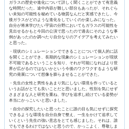
ガラスの歴史や進化について詳しく聞くことができて有意義
な時間だった。途中内容が難しい部分もあったが、それぐら
い未知の可能性を秘めている物質なんだと実感できたし、今
後ガラスがどのような進化をしていくのか楽しみになった。
自分が将来学びたい宇宙の分野においてもガラスの可能性を
見出せるかもと今回の公演で思ったので過去にそのような事
例があったのか調べたり自分なりのアイデアを考えてみたい
と思った。
・現状のシミュレーションでできることについて個人的に話
を聞くことができ、長期的な現象のシミュレーションが現状
不可能であるということを知り、それが可能になればより世
界が広がるのではないかという今後のワクワクするような研
究の発展について想像を膨らませることができた。
・先生の女性と男性をあまり気にしない環境を作っていると
いうお話がとても良いことだと思いました。性別を気にせず
さまざまな人と研究を重ね、学びを追求し続けている姿勢が
本当にかっこいいと思いました。
・自分の探究したいと思ったことに誰の目も気にせずに探究
できるような環境を自分自身で整え、一生をかけて追求して
いくという先生の強い意志をとても感じました。それは、誰
でもできるわけではないと思うので、かっこよく、尊敬しま