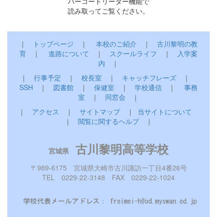
バーコードリーダー機能で
読み取ってご覧ください。
｜
トップページ
｜
本校のご紹介
｜
古川黎明の教
育
｜
進路について
｜
スクールライフ
｜
入学案
内
｜
｜
行事予定
｜
校長室
｜
キャッチフレーズ
｜
SSH
｜
図書館
｜
保健室
｜
学校通信
｜
事務
室
｜
同窓会
｜
｜
アクセス
｜
サイトマップ
｜
当サイトについて
｜
閲覧に関するヘルプ
｜
古川黎明高等学校
宮城県
〒989-6175 宮城県大崎市古川諏訪一丁目4番26号
TEL 0229-22-3148 FAX 0229-22-1024