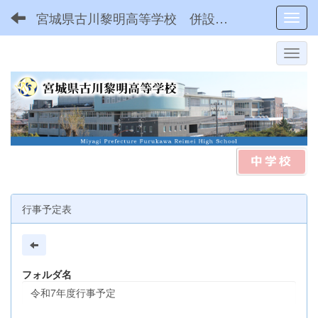
宮城県古川黎明高等学校 併設型中高一貫
Toggl
行事予定表
フォルダ名
令和7年度行事予定