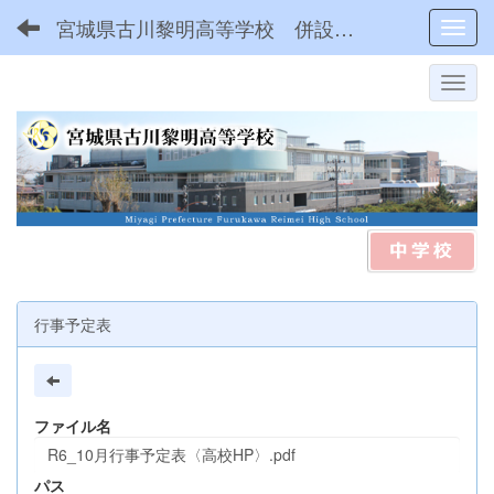
宮城県古川黎明高等学校 併設型中高一貫
Toggl
行事予定表
ファイル名
R6_10月行事予定表〈高校HP〉.pdf
パス