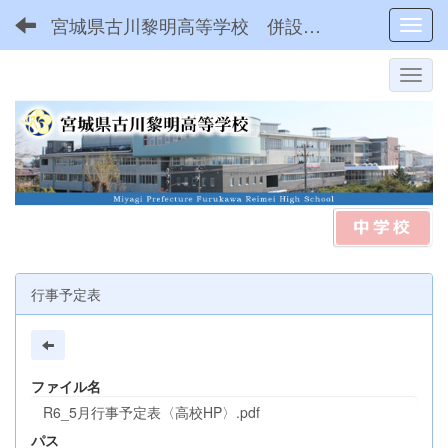
宮城県古川黎明高等学校 併設型中高一貫
Toggl
行事予定表
ファイル名
R6_5月行事予定表〈高校HP〉.pdf
パス