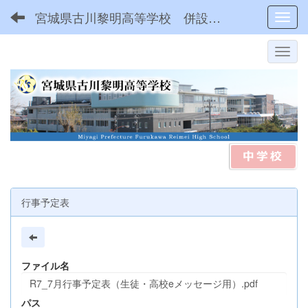
宮城県古川黎明高等学校 併設型中高一貫
Toggl
行事予定表
ファイル名
R7_7月行事予定表（生徒・高校eメッセージ用）.pdf
パス