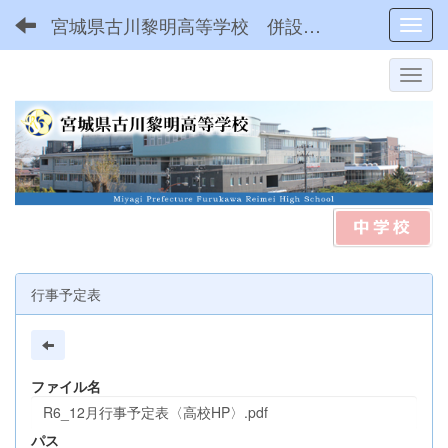
宮城県古川黎明高等学校 併設型中高一貫
Toggl
行事予定表
ファイル名
R6_12月行事予定表〈高校HP〉.pdf
パス