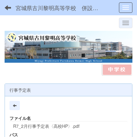
宮城県古川黎明高等学校 併設型中高一貫
Toggl
行事予定表
ファイル名
R7_2月行事予定表〈高校HP〉.pdf
パス