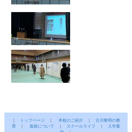
｜
トップページ
｜
本校のご紹介
｜
古川黎明の教
育
｜
進路について
｜
スクールライフ
｜
入学案
内
｜