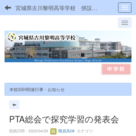
宮城県古川黎明高等学校 併設型中高一貫
Toggl
本校SSH関連行事・お知らせ
PTA総会で探究学習の発表会
投稿日時 : 2023/04/26
職員高08
カテゴリ: