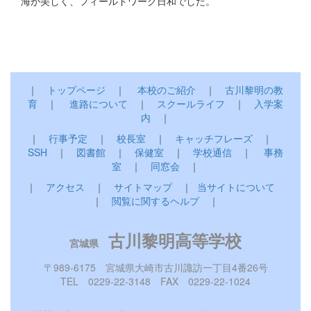
海が美しく、フィールドワーク日和でした。
｜
トップページ
｜
本校のご紹介
｜
古川黎明の教
育
｜
進路について
｜
スクールライフ
｜
入学案
内
｜
｜
行事予定
｜
校長室
｜
キャッチフレーズ
｜
SSH
｜
図書館
｜
保健室
｜
学校通信
｜
事務
室
｜
同窓会
｜
｜
アクセス
｜
サイトマップ
｜
当サイトについて
｜
閲覧に関するヘルプ
｜
古川黎明高等学校
宮城県
〒989-6175 宮城県大崎市古川諏訪一丁目4番26号
TEL 0229-22-3148 FAX 0229-22-1024