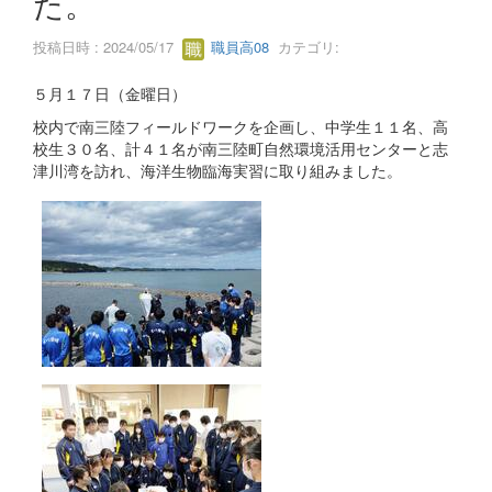
た。
投稿日時 : 2024/05/17
職員高08
カテゴリ:
５月１７日（金曜日）
校内で南三陸フィールドワークを企画し、中学生１１名、高
校生３０名、計４１名が南三陸町自然環境活用センターと志
津川湾を訪れ、海洋生物臨海実習に取り組みました。