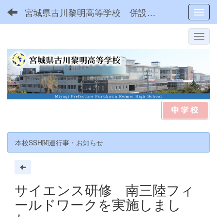
宮城県古川黎明高等学校 併設型中高一貫
Toggl
本校SSH関連行事・お知らせ
サイエンス研修 南三陸フィ
ールドワークを実施しまし