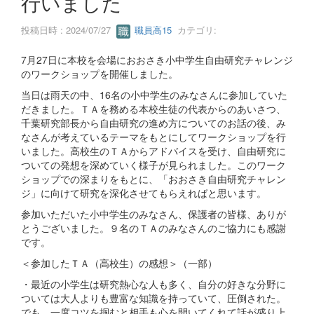
行いました
投稿日時 : 2024/07/27
職員高15
カテゴリ:
7月27日に本校を会場におおさき小中学生自由研究チャレンジ
のワークショップを開催しました。
当日は雨天の中、16名の小中学生のみなさんに参加していた
だきました。ＴＡを務める本校生徒の代表からのあいさつ、
千葉研究部長から自由研究の進め方についてのお話の後、み
なさんが考えているテーマをもとにしてワークショップを行
いました。高校生のＴＡからアドバイスを受け、自由研究に
ついての発想を深めていく様子が見られました。このワーク
ショップでの深まりをもとに、「おおさき自由研究チャレン
ジ」に向けて研究を深化させてもらえればと思います。
参加いただいた小中学生のみなさん、保護者の皆様、ありが
とうございました。９名のＴＡのみなさんのご協力にも感謝
です。
＜参加したＴＡ（高校生）の感想＞（一部）
・最近の小学生は研究熱心な人も多く、自分の好きな分野に
ついては大人よりも豊富な知識を持っていて、圧倒された。
でも、一度コツを掴むと相手も心を開いてくれて話が盛り上