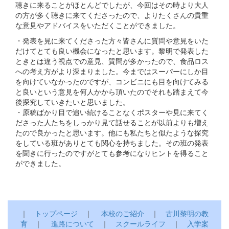
聴きに来ることがほとんどでしたが、今回はその時より大人
の方が多く聴きに来てくださったので、よりたくさんの貴重
な意見やアドバイスをいただくことができました。
・発表を見に来てくださった方々皆さんに質問や意見をいた
だけてとても良い機会になったと思います。黎明で発表した
ときとは違う視点での意見、質問が多かったので、食品ロス
への考え方がより深まりました。今まではスーパーにしか目
を向けていなかったのですが、コンビニにも目を向けてみる
と良いという意見を何人かから頂いたのでそれも踏まえて今
後探究していきたいと思いました。
・原稿ばかり目で追い続けることなくポスターや見に来てく
ださった人たちをしっかり見て話せることが以前よりも増え
たので良かったと思います。他にも私たちと似たような探究
をしている班がありとても関心を持ちました。その班の発表
を聞きに行ったのですがとても参考になりヒントを得ること
ができました。
｜
トップページ
｜
本校のご紹介
｜
古川黎明の教
育
｜
進路について
｜
スクールライフ
｜
入学案