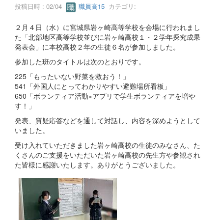
投稿日時 : 02/04
職員高15
カテゴリ:
２月４日（水）に宮城県岩ヶ崎高等学校を会場に行われまし
た「北部地区高等学校並びに岩ヶ崎高校１・２学年探究成果
発表会」に本校高校２年の生徒６名が参加しました。
参加した班のタイトルは次のとおりです。
225「もったいない野菜を救おう！」
541「外国人にとってわかりやすい避難場所看板」
650「ボランティア活動×アプリで学生ボランティアを増や
す！」
発表、質疑応答などを通して対話し、内容を深めようとして
いました。
受け入れていただきました岩ヶ崎高校の生徒のみなさん、た
くさんのご支援をいただいた岩ヶ崎高校の先生方や参観され
た皆様に感謝いたします。ありがとうございました。