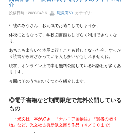
介
投稿日時 : 2020/04/16
職員高50
カテゴリ:
生徒のみなさん、お元気でお過ごしでしょうか。
休校にともなって、学校図書館もしばらく利用できなくな
り、
あちこち出歩いて本屋に行くことも難しくなった今、すっか
り読書から遠ざかっている人も多いかもしれませんね。
現在、オンライン上で本を無料公開している出版社が多くあ
ります。
今回はそのうちのいくつかを紹介します。
◎電子書籍など期間限定で無料公開している
もの
・
光文社 本が好き 『ナルニア国物語』『賢者の贈り
物』など、光文社古典新訳文庫５作品（４／３０まで）