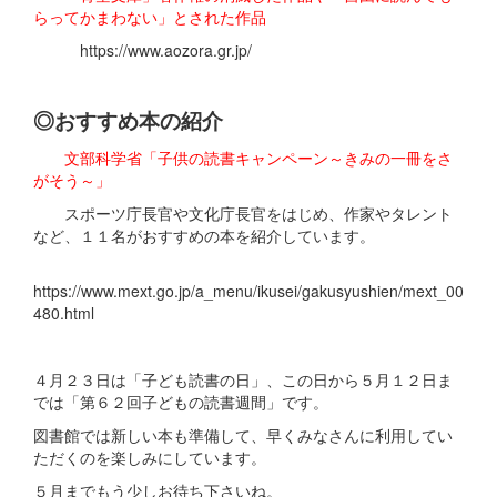
らってかまわない」とされた作品
https://www.aozora.gr.jp/
◎おすすめ本の紹介
文部科学省「子供の読書キャンペーン～きみの一冊をさ
がそう～」
スポーツ庁長官や文化庁長官をはじめ、作家やタレント
など、１１名がおすすめの本を紹介しています。
https://www.mext.go.jp/a_menu/ikusei/gakusyushien/mext_00
480.html
４月２３日は「子ども読書の日」、この日から５月１２日ま
では「第６２回子どもの読書週間」です。
図書館では新しい本も準備して、早くみなさんに利用してい
ただくのを楽しみにしています。
５月までもう少しお待ち下さいね。