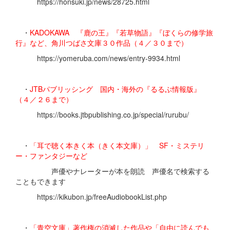
https://honsuki.jp/news/28725.html
・
KADOKAWA 『鹿の王』『若草物語』『ぼくらの修学旅
行』など、角川つばさ文庫３０作品（４／３０まで）
https://yomeruba.com/news/entry-9934.html
・
JTBパブリッシング 国内・海外の『るるぶ情報版』
（４／２６まで）
https://books.jtbpublishing.co.jp/special/rurubu/
・
「耳で聴く本きく本（きく本文庫）」 SF・ミステリ
ー・ファンタジーなど
声優やナレーターが本を朗読 声優名で検索する
こともできます
https://kikubon.jp/freeAudiobookList.php
・
「青空文庫」著作権の消滅した作品や「自由に読んでも