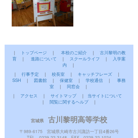
｜
トップページ
｜
本校のご紹介
｜
古川黎明の教
育
｜
進路について
｜
スクールライフ
｜
入学案
内
｜
｜
行事予定
｜
校長室
｜
キャッチフレーズ
｜
SSH
｜
図書館
｜
保健室
｜
学校通信
｜
事務
室
｜
同窓会
｜
｜
アクセス
｜
サイトマップ
｜
当サイトについて
｜
閲覧に関するヘルプ
｜
古川黎明高等学校
宮城県
〒989-6175 宮城県大崎市古川諏訪一丁目4番26号
TEL 0229-22-3148 FAX 0229-22-1024