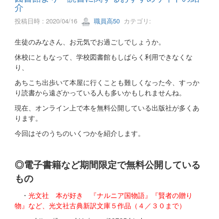
介
投稿日時 : 2020/04/16
職員高50
カテゴリ:
生徒のみなさん、お元気でお過ごしでしょうか。
休校にともなって、学校図書館もしばらく利用できなくな
り、
あちこち出歩いて本屋に行くことも難しくなった今、すっか
り読書から遠ざかっている人も多いかもしれませんね。
現在、オンライン上で本を無料公開している出版社が多くあ
ります。
今回はそのうちのいくつかを紹介します。
◎電子書籍など期間限定で無料公開している
もの
・
光文社 本が好き 『ナルニア国物語』『賢者の贈り
物』など、光文社古典新訳文庫５作品（４／３０まで）