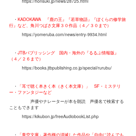
https://honsuki.jp/news/28725.html
・
KADOKAWA 『鹿の王』『若草物語』『ぼくらの修学旅
行』など、角川つばさ文庫３０作品（４／３０まで）
https://yomeruba.com/news/entry-9934.html
・
JTBパブリッシング 国内・海外の『るるぶ情報版』
（４／２６まで）
https://books.jtbpublishing.co.jp/special/rurubu/
・
「耳で聴く本きく本（きく本文庫）」 SF・ミステリ
ー・ファンタジーなど
声優やナレーターが本を朗読 声優名で検索する
こともできます
https://kikubon.jp/freeAudiobookList.php
・
「青空文庫」著作権の消滅した作品や「自由に読んでも