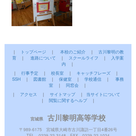
｜
トップページ
｜
本校のご紹介
｜
古川黎明の教
育
｜
進路について
｜
スクールライフ
｜
入学案
内
｜
｜
行事予定
｜
校長室
｜
キャッチフレーズ
｜
SSH
｜
図書館
｜
保健室
｜
学校通信
｜
事務
室
｜
同窓会
｜
｜
アクセス
｜
サイトマップ
｜
当サイトについて
｜
閲覧に関するヘルプ
｜
古川黎明高等学校
宮城県
〒989-6175 宮城県大崎市古川諏訪一丁目4番26号
TEL 0229-22-3148 FAX 0229-22-1024