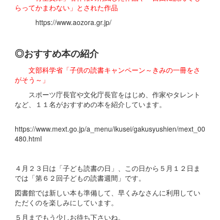
らってかまわない」とされた作品
https://www.aozora.gr.jp/
◎おすすめ本の紹介
文部科学省「子供の読書キャンペーン～きみの一冊をさ
がそう～」
スポーツ庁長官や文化庁長官をはじめ、作家やタレント
など、１１名がおすすめの本を紹介しています。
https://www.mext.go.jp/a_menu/ikusei/gakusyushien/mext_00
480.html
４月２３日は「子ども読書の日」、この日から５月１２日ま
では「第６２回子どもの読書週間」です。
図書館では新しい本も準備して、早くみなさんに利用してい
ただくのを楽しみにしています。
５月までもう少しお待ち下さいね。