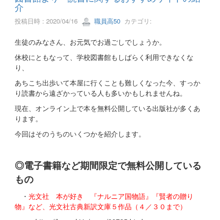
介
投稿日時 : 2020/04/16
職員高50
カテゴリ:
生徒のみなさん、お元気でお過ごしでしょうか。
休校にともなって、学校図書館もしばらく利用できなくな
り、
あちこち出歩いて本屋に行くことも難しくなった今、すっか
り読書から遠ざかっている人も多いかもしれませんね。
現在、オンライン上で本を無料公開している出版社が多くあ
ります。
今回はそのうちのいくつかを紹介します。
◎電子書籍など期間限定で無料公開している
もの
・
光文社 本が好き 『ナルニア国物語』『賢者の贈り
物』など、光文社古典新訳文庫５作品（４／３０まで）