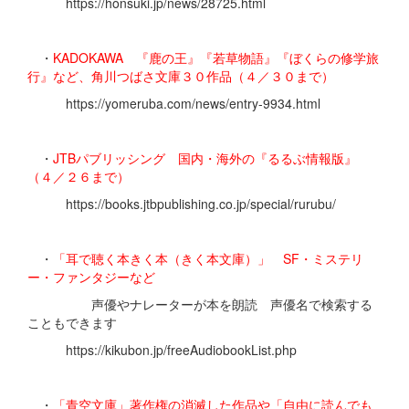
https://honsuki.jp/news/28725.html
・
KADOKAWA 『鹿の王』『若草物語』『ぼくらの修学旅
行』など、角川つばさ文庫３０作品（４／３０まで）
https://yomeruba.com/news/entry-9934.html
・
JTBパブリッシング 国内・海外の『るるぶ情報版』
（４／２６まで）
https://books.jtbpublishing.co.jp/special/rurubu/
・
「耳で聴く本きく本（きく本文庫）」 SF・ミステリ
ー・ファンタジーなど
声優やナレーターが本を朗読 声優名で検索する
こともできます
https://kikubon.jp/freeAudiobookList.php
・
「青空文庫」著作権の消滅した作品や「自由に読んでも