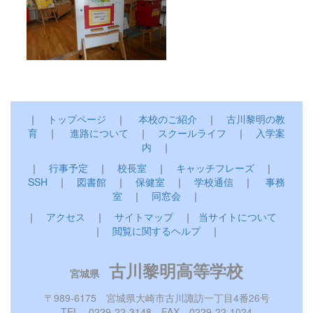
｜
トップページ
｜
本校のご紹介
｜
古川黎明の教
育
｜
進路について
｜
スクールライフ
｜
入学案
内
｜
｜
行事予定
｜
校長室
｜
キャッチフレーズ
｜
SSH
｜
図書館
｜
保健室
｜
学校通信
｜
事務
室
｜
同窓会
｜
｜
アクセス
｜
サイトマップ
｜
当サイトについて
｜
閲覧に関するヘルプ
｜
古川黎明高等学校
宮城県
〒989-6175 宮城県大崎市古川諏訪一丁目4番26号
TEL 0229-22-3148 FAX 0229-22-1024