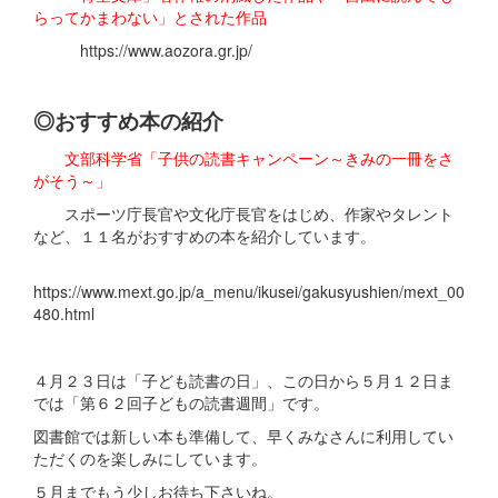
らってかまわない」とされた作品
https://www.aozora.gr.jp/
◎おすすめ本の紹介
文部科学省「子供の読書キャンペーン～きみの一冊をさ
がそう～」
スポーツ庁長官や文化庁長官をはじめ、作家やタレント
など、１１名がおすすめの本を紹介しています。
https://www.mext.go.jp/a_menu/ikusei/gakusyushien/mext_00
480.html
４月２３日は「子ども読書の日」、この日から５月１２日ま
では「第６２回子どもの読書週間」です。
図書館では新しい本も準備して、早くみなさんに利用してい
ただくのを楽しみにしています。
５月までもう少しお待ち下さいね。