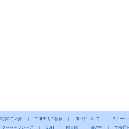
本校のご紹介
｜
古川黎明の教育
｜
進路について
｜
スクール
｜
キャッチフレーズ
｜
SSH
｜
図書館
｜
保健室
｜
学校通