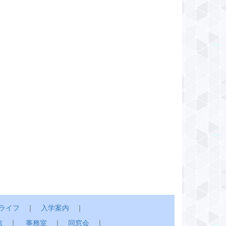
ライフ
｜
入学案内
｜
信
｜
事務室
｜
同窓会
｜