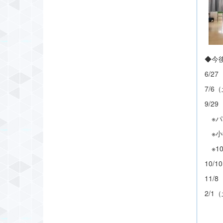
◆今
6/
7/6
9/2
※パ
※小
※1
10/
11
2/