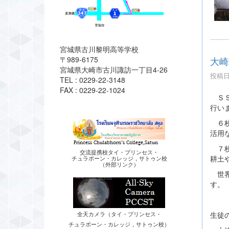
宮城県古川黎明高等学校
〒989-6175
大崎
宮城県大崎市古川諏訪一丁目4-26
投稿日時
TEL : 0229-22-3148
FAX : 0229-22-1024
ＳＳ
行い
６校
活用
７校
交流提携校タイ・プリンセス・
耕土
チュラポーン・カレッジ，サトゥン校
（外部リンク）
世界
す。
生徒
全天カメラ（タイ・プリンセス・
チュラポーン・カレッジ，サトゥン校）