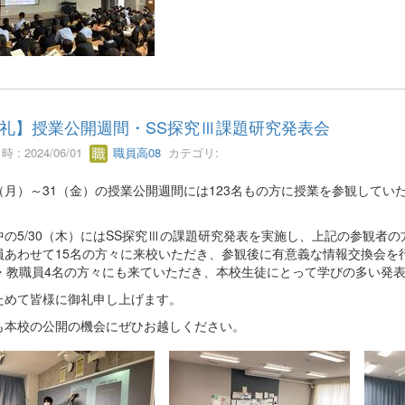
礼】授業公開週間・SS探究Ⅲ課題研究発表会
 : 2024/06/01
職員高08
カテゴリ:
27（月）～31（金）の授業公開週間には123名もの方に授業を参観して
。
中の5/30（木）にはSS探究Ⅲの課題研究発表を実施し、上記の参観者
員あわせて15名の方々に来校いただき、参観後に有意義な情報交換会を
名・教職員4名の方々にも来ていただき、本校生徒にとって学びの多い発
ためて皆様に御礼申し上げます。
も本校の公開の機会にぜひお越しください。