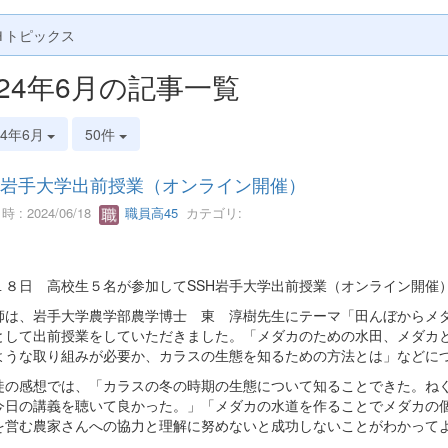
Ｈトピックス
024年6月の記事一覧
24年6月
50件
H岩手大学出前授業（オンライン開催）
 : 2024/06/18
職員高45
カテゴリ:
１８日 高校生５名が参加してSSH岩手大学出前授業（オンライン開催
は、岩手大学農学部農学博士 東 淳樹先生にテーマ「田んぼからメダ
として出前授業をしていただきました。「メダカのための水田、メダカ
ような取り組みが必要か、カラスの生態を知るための方法とは」などに
の感想では、「カラスの冬の時期の生態について知ることできた。ねぐ
今日の講義を聴いて良かった。」「メダカの水道を作ることでメダカの
を営む農家さんへの協力と理解に努めないと成功しないことがわかって