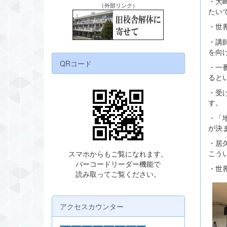
・大
（外部リンク）
たい
・世
・講
を向
QRコード
・一
ると
・受
す。
・「
が決
・居
こう
スマホからもご覧になれます。
バーコードリーダー機能で
・世
読み取ってご覧ください。
アクセスカウンター