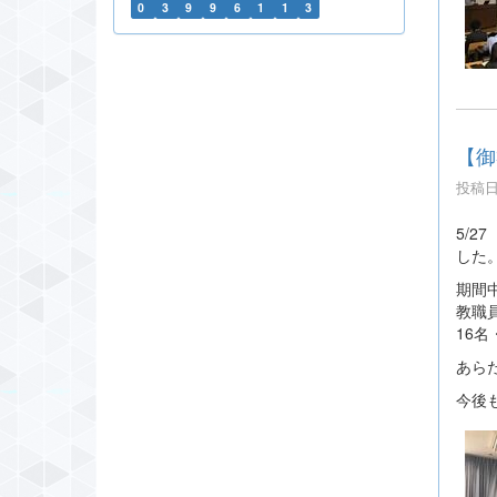
0
3
9
9
6
1
1
3
【御
投稿日時
5/
した
期間
教職
16
あら
今後