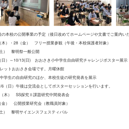
後の本校の公開事業の予定（後日改めてホームページや文書でご案内い
27（木）・28（金） フリー授業参観（午後・本校保護者対象）
（土） 黎明祭一般公開
9（日）～10/13(日) おおさき小中学生自由研究チャレンジポスター展示
レットおおさき会場です。月曜休館
中学生の自由研究のほか、本校生徒の研究発表を展示
0/6（日）午後は交流会としてポスターセッションを行います。
10（木） SS探究Ⅱ課題研究中間発表会
/8（金） 公開授業研究会（教職員対象）
1（土） 黎明サイエンスフェスティバル