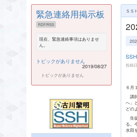
緊急連絡用掲示板
ＳＳ
2
RDF/RSS
現在、緊急連絡事項はありませ
20
ん。
SS
トピックがありません
投稿日時
2019/08/27
トピックがありません
６月
講師
へ」
どの
生徒
る。
水田