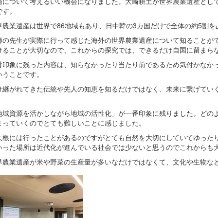
崎について考えるいい機会になりました。大崎耕土が世界農業遺産とし
です。
界農業遺産は世界で86地域もあり、日中韓の3カ国だけで全体の約5割
師の先生が実際に行って感じた海外の世界農業遺産について知ることが
けることが大切なので、これからの探究では、できるだけ自国に留まら
番印象に残った内容は、知らなかったり当たり前であるため気付かなか
いうことです。
け継がれてきた伝統や先人の知恵を知るだけではなく、未来に繋げてい
地域資源を活かしながら地域の活性化」が一番印象に残りました。どの
まっていくのでとても難しいことに感じました。
久根には行ったことがあるのですがとても自然を大切にしていてゆった
いった場所は近代化が進んでいる社会では少ないと思うのでこれからも
界農業遺産が米や野菜の生産量が多いなだけではなくて、文化や生物な