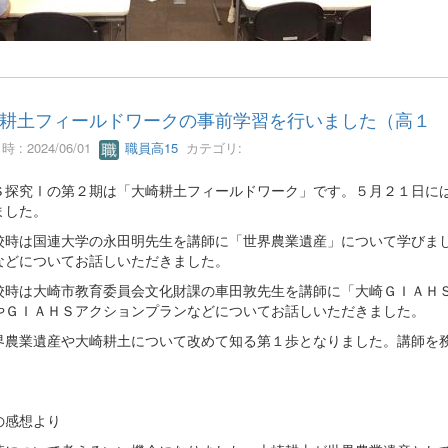
耕土フィールドワークの事前学習を行いました（高１ 
 : 2024/06/01
職員高15
カテゴリ:
探究Ⅰの第２期は「大崎耕土フィールドワーク」です。５月２１日には
ました。
時は国連大学の永田明先生を講師に「世界農業遺産」について学びまし
などについてお話しいただきました。
時は大崎市教育委員会文化財課の車田敦先生を講師に「大崎ＧＩＡＨＳ
やＧＩＡＨＳアクションプランなどについてお話しいただきました。
農業遺産や大崎耕土について改めて知る第１歩となりました。講師を務
の感想より