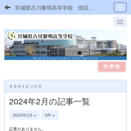
宮城県古川黎明高等学校 併設型中高一貫
Toggl
ＳＳＨトピックス
2024年2月の記事一覧
2024年2月
5件
記事がありません。