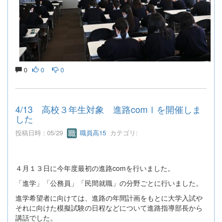
0
0
0
4/13 高校３年生対象 進路comⅠを開催しま
した
投稿日時 : 05/29
職員高15
カテゴリ:
４月１３日に今年度最初の進路comを行いました。
「進学」「公務員」「民間就職」の分野ごとに行いました。
進学希望者に向けては、進路の年間計画をもとに大学入試や
それに向けた模擬試験の日程などについて進路指導部長から
講話でした。