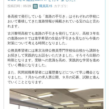
投稿日時 : 05/29
職員高15
カテゴリ:
各高校で発行している「進路の手引き」はそれぞれの学校に
おいて蓄積してきた進路情報が掲載されている宝の山と言わ
れます。
古川黎明高校でも進路の手引きを発行しており、高校３年生
の進路comⅡでは進学希望の生徒が手引きを見ながら今後の
対策について考える時間となりました。
公務員希望者には東京法律公務員専門学校仙台校から講師を
お招きして実践的なお話をいただきました。そろそろ出願の
時期となります。受験への意識を高め、実践的な学習を進め
ていく機会になりました。
また、民間就職希望者には履歴書などについて学ぶ機会とな
りました。７月からの求人票公開、９月の応募、試験と進ん
でいくこととなります。