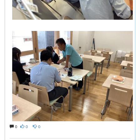
0
0
0