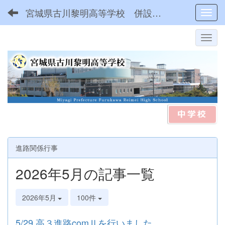
宮城県古川黎明高等学校 併設型中高一貫
Toggl
進路関係行事
2026年5月の記事一覧
2026年5月
100件
5/29 高３進路comⅡを行いました。