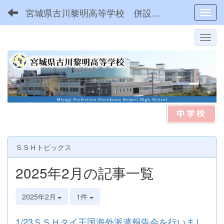
宮城県古川黎明高等学校 併設型中高一貫
Toggl
ＳＳＨトピックス
2025年2月の記事一覧
2025年2月
1件
1/23ＳＳＨタイ王国海外派遣報告会を行いまし