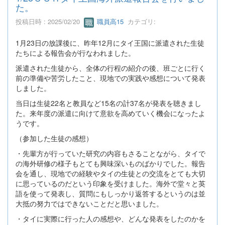
た。
投稿日時 : 2025/02/20
職員高15
カテゴリ:
1月23日の放課後に、昨年12月にタイ王国に派遣された生徒
たちによる報告会が行なわれました。
派遣された生徒から、全体の行程の紹介の後、班ごとに行く
前の準備や苦労したこと、現地での実践や感想について発表
しました。
当日は生徒22名と教員など15名の計37名が発表を聴きまし
た。来年度の派遣に向けて意欲を高めていく機会になったよ
うです。
（参加した生徒の感想）
・先輩方が行っていた研究の内容もさることながら、タイで
の海外研修の様子もとても興味深いものばかりでした。報告
会を通し、現地での経験やタイの生徒との交流をとても大切
に思っているのだという印象を受けました。海外で堂々と英
語を使って発表し、質問にもしっかり返答するというのは並
大抵の努力ではできないことだと思いました。
・タイに実際に行った人の感想や、どんな発表をしたのかを