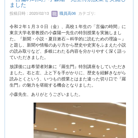
ました
投稿日時 : 2020/02/13
職員高06
カテゴリ:
令和２年１月３０日（金）、高校１年生の「言偏の時間」に
東京大学名誉教授の小森陽一先生の特別授業を実施しまし
た。『新聞・小説・夏目漱石～科学的に読むための理論～』
と題し、新聞や情報のあり方から歴史や史実をふまえた小説
の読み取りなど、多岐にわたる内容を分かりやすく深く語っ
ていただきました。
放課後には希望者対象に『羅生門』特別講座をしていただき
ました。右と左、上と下を手がかりに、歴史を紐解きながら
読みとくという、いつもの授業とはまた違った切り口で『羅
生門』の魅力を堪能する機会となりました。
小森先生、ありがとうございました。