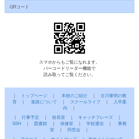
QRコード
スマホからもご覧になれます。
バーコードリーダー機能で
読み取ってご覧ください。
｜
トップページ
｜
本校のご紹介
｜
古川黎明の教
育
｜
進路について
｜
スクールライフ
｜
入学案
内
｜
｜
行事予定
｜
校長室
｜
キャッチフレーズ
｜
SSH
｜
図書館
｜
保健室
｜
学校通信
｜
事務
室
｜
同窓会
｜
｜
アクセス
｜
サイトマップ
｜
当サイトについて