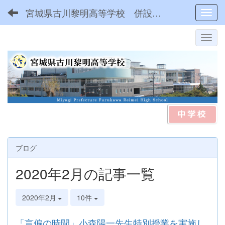
宮城県古川黎明高等学校 併設型中高一貫
Toggl
ブログ
2020年2月の記事一覧
2020年2月
10件
「言偏の時間」小森陽一先生特別授業を実施し