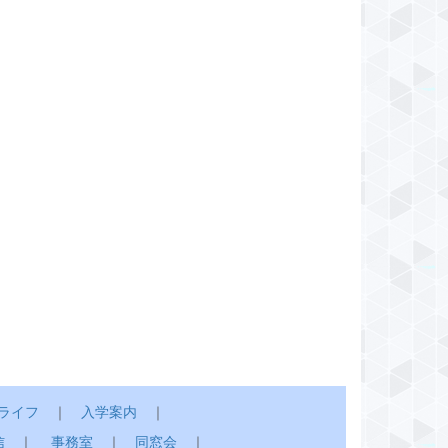
ライフ
｜
入学案内
｜
信
｜
事務室
｜
同窓会
｜