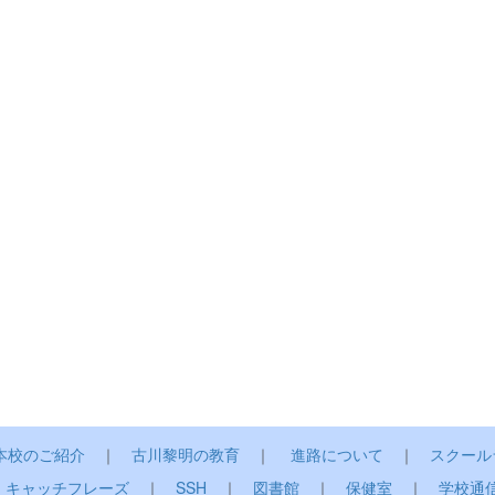
本校のご紹介
｜
古川黎明の教育
｜
進路について
｜
スクール
｜
キャッチフレーズ
｜
SSH
｜
図書館
｜
保健室
｜
学校通