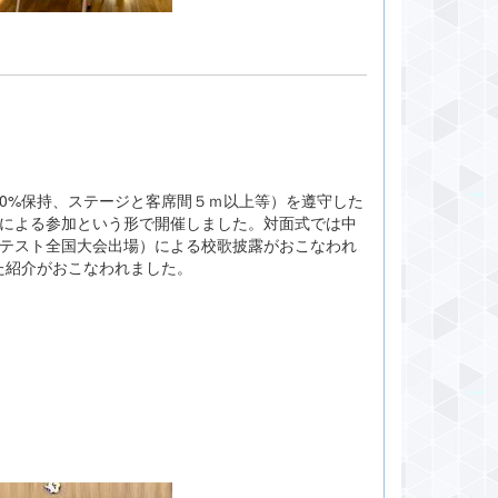
0%保持、ステージと客席間５ｍ以上等）を遵守した
トによる参加という形で開催しました。対面式では中
ンテスト全国大会出場）による校歌披露がおこなわれ
た紹介がおこなわれました。