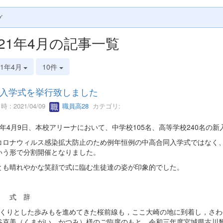
グ
021年4月の記事一覧
21年4月
10件
入学式を挙行致しました
 : 2021/04/09
職員高28
カテゴリ:
3年4月9日、本校アリーナにおいて、中学校105名、高等学校240名の
コロナウィルス感染拡大防止のため例年恒例の中高合同入学式ではなく、午
いう形で分割開催となりました。
とも晴れやかな笑顔で式に臨む生徒達の姿が印象的でした。
 辞
くりとした歩みもを進めてきた桜前線も，ここ大崎の地に到着し，さわ
谷克美（くまがい かつみ）様のご臨席のもと，令和三年度宮城県古川