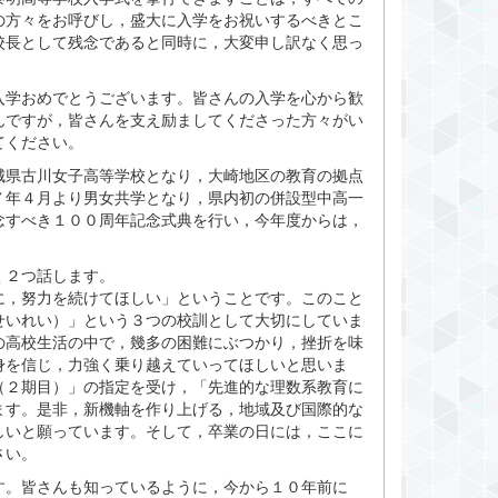
の方々をお呼びし，盛大に入学をお祝いするべきとこ
校長として残念であると同時に，大変申し訳なく思っ
学おめでとうございます。皆さんの入学を心から歓
んですが，皆さんを支え励ましてくださった方々がい
てください。
県古川女子高等学校となり，大崎地区の教育の拠点
７年４月より男女共学となり，県内初の併設型中高一
念すべき１００周年記念式典を行い，今年度からは，
く２つ話します。
，努力を続けてほしい」ということです。このこと
せいれい）」という３つの校訓として大切にしていま
の高校生活の中で，幾多の困難にぶつかり，挫折を味
身を信じ，力強く乗り越えていってほしいと思いま
（２期目）」の指定を受け，「先進的な理数系教育に
ます。是非，新機軸を作り上げる，地域及び国際的な
しいと願っています。そして，卒業の日には，ここに
さい。
。皆さんも知っているように，今から１０年前に