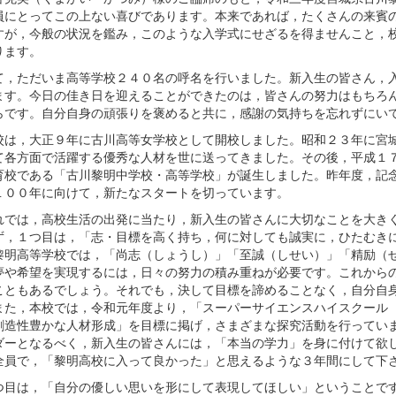
員にとってこの上ない喜びであります。本来であれば，たくさんの来賓
すが，今般の状況を鑑み，このような入学式にせざるを得ませんこと，
ります。
，ただいま高等学校２４０名の呼名を行いました。新入生の皆さん，入
ます。今日の佳き日を迎えることができたのは，皆さんの努力はもちろ
らです。自分自身の頑張りを褒めると共に，感謝の気持ちを忘れずにい
は，大正９年に古川高等女学校として開校しました。昭和２３年に宮城
て各方面で活躍する優秀な人材を世に送ってきました。その後，平成１
育校である「古川黎明中学校・高等学校」が誕生しました。昨年度，記
１００年に向けて，新たなスタートを切っています。
では，高校生活の出発に当たり，新入生の皆さんに大切なことを大き
，１つ目は，「志・目標を高く持ち，何に対しても誠実に，ひたむきに
黎明高等学校では，「尚志（しょうし）」「至誠（しせい）」「精励（
夢や希望を実現するには，日々の努力の積み重ねが必要です。これから
こともあるでしょう。それでも，決して目標を諦めることなく，自分自
また，本校では，令和元年度より，「スーパーサイエンスハイスクール
創造性豊かな人材形成」を目標に掲げ，さまざまな探究活動を行ってい
ダーとなるべく，新入生の皆さんには，「本当の学力」を身に付けて欲
全員で，「黎明高校に入って良かった」と思えるような３年間にして下
目は，「自分の優しい思いを形にして表現してほしい」ということです