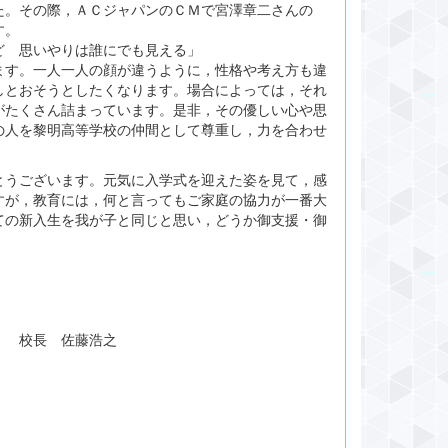
た。その際，ＡＣジャパンのＣＭで宮澤章二さんの
す。
ど 思いやりは誰にでも見える」
ます。一人一人の顔が違うように，性格や考え方も違
しとおそうとしたくなります。場合によっては，それ
がたくさん詰まっています。是非，その優しい心や思
の人を黎明高等学校の仲間として尊重し，力を合わせ
うございます。元気に入学式を迎えた姿を見て，感
すが，教育には，何と言ってもご家庭の協力が一番大
ての新入生を我が子と同じと思い，どうか御支援・御
 佐藤浩之