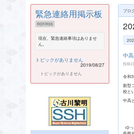
緊急連絡用掲示板
ブロ
2
RDF/RSS
現在、緊急連絡事項はありませ
20
ん。
中高
トピックがありません
投稿日時
2019/08/27
トピックがありません
令和
新型
校と
中高
式
ゆっ
長熊