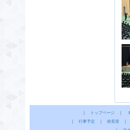
｜
トップページ
｜
｜
行事予定
｜
校長室
｜
ア