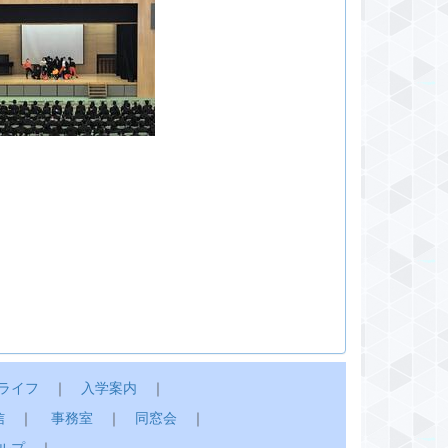
ライフ
｜
入学案内
｜
信
｜
事務室
｜
同窓会
｜
ルプ
｜