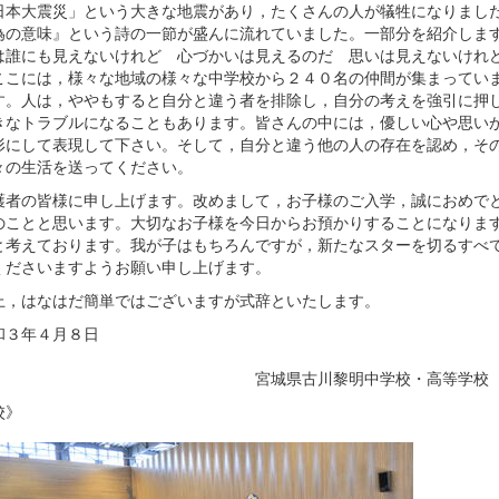
日本大震災」という大きな地震があり，たくさんの人が犠牲になりまし
為の意味』という詩の一節が盛んに流れていました。一部分を紹介しま
は誰にも見えないけれど 心づかいは見えるのだ 思いは見えないけれ
ここには，様々な地域の様々な中学校から２４０名の仲間が集まってい
す。人は，ややもすると自分と違う者を排除し，自分の考えを強引に押
きなトラブルになることもあります。皆さんの中には，優しい心や思い
形にして表現して下さい。そして，自分と違う他の人の存在を認め，そ
々の生活を送ってください。
者の皆様に申し上げます。改めまして，お子様のご入学，誠におめでと
のことと思います。大切なお子様を今日からお預かりすることになりま
と考えております。我が子はもちろんですが，新たなスターを切るすべ
くださいますようお願い申し上げます。
，はなはだ簡単ではございますが式辞といたします。
３年４月８日
城県古川黎明中学校・高等学校 校長
校》