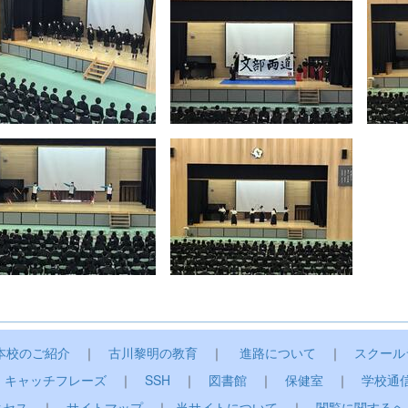
本校のご紹介
｜
古川黎明の教育
｜
進路について
｜
スクール
｜
キャッチフレーズ
｜
SSH
｜
図書館
｜
保健室
｜
学校通
クセス
｜
サイトマップ
｜
当サイトについて
｜
閲覧に関するヘ