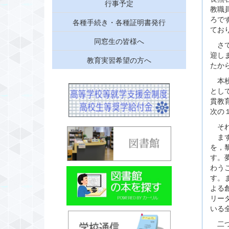
行事予定
教職
ろで
各種手続き・各種証明書発行
てお
同窓生の皆様へ
さて
迎し
教育実習希望の方へ
たか
本校
とし
貫教
次の
それ
まず
を，
す。
わう
す。
よる
リー
いる
二つ