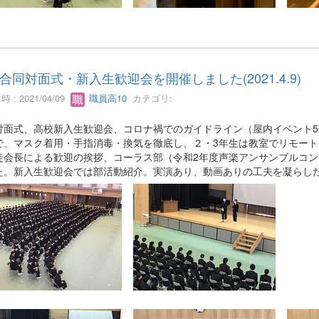
合同対面式・新入生歓迎会を開催しました(2021.4.9)
 : 2021/04/09
職員高10
カテゴリ:
対面式、高校新入生歓迎会、コロナ禍でのガイドライン（屋内イベント5
で、マスク着用・手指消毒・換気を徹底し、２・3年生は教室でリモー
徒会長による歓迎の挨拶、コーラス部（令和2年度声楽アンサンブルコ
た。新入生歓迎会では部活動紹介。実演あり、動画ありの工夫を凝らし