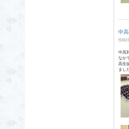
中高
投稿日時
中高
なか
高生
まし