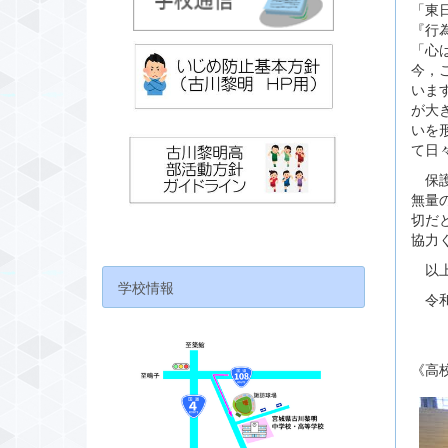
「東
『行
「心
今，
いま
が大
いを
て日
保護
無量
切だ
協力
以上
学校情報
令和
宮
《高