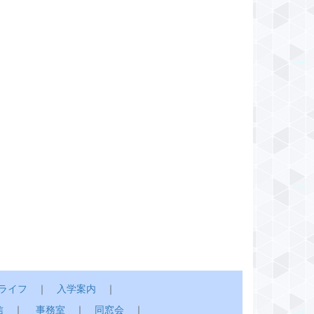
ライフ
｜
入学案内
｜
信
｜
事務室
｜
同窓会
｜