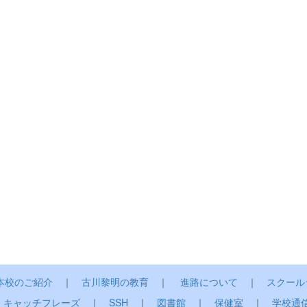
本校のご紹介
｜
古川黎明の教育
｜
進路について
｜
スクール
｜
キャッチフレーズ
｜
SSH
｜
図書館
｜
保健室
｜
学校通