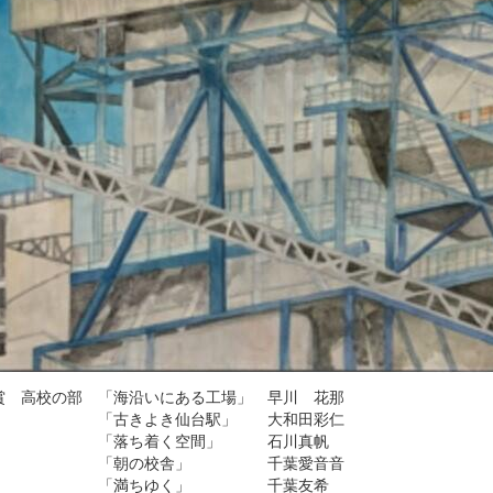
賞 高校の部 「海沿いにある工場」 早川 花那
選 「古きよき仙台駅」 大和田彩仁
選 「落ち着く空間」 石川真帆
選 「朝の校舎」 千葉愛音音
選 「満ちゆく」 千葉友希