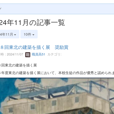
グ
024年11月の記事一覧
24年11月
10件
８回東北の建築を描く展 奨励賞
 : 2024/11/07
職員高51
カテゴリ:
８回東北の建築を描く展
６年度東北の建築を描く展において、本校生徒の作品が優秀と認められ