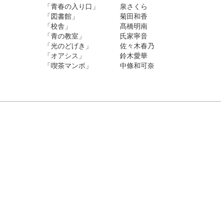
選 「青春の入り口」 泉さくら
選 「図書館」 菊田和香
選 「校舎」 髙橋明南
選 「青の教室」 氏家寧音
選 「光のどげき」 佐々木春乃
選 「オアシス」 鈴木愛華
選 「喫茶マンボ」 中條和可奈