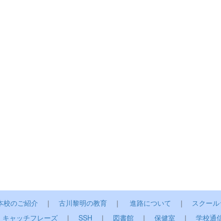
本校のご紹介
｜
古川黎明の教育
｜
進路について
｜
スクール
｜
キャッチフレーズ
｜
SSH
｜
図書館
｜
保健室
｜
学校通