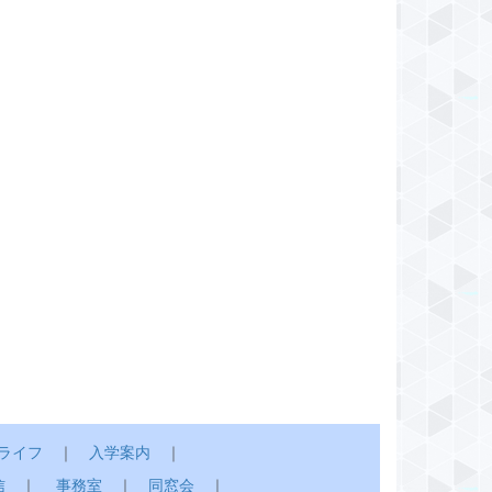
ライフ
｜
入学案内
｜
信
｜
事務室
｜
同窓会
｜