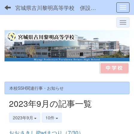
宮城県古川黎明高等学校 併設型中高一貫
Toggl
本校SSH関連行事・お知らせ
2023年9月の記事一覧
2023年9月
10件
おおさきしiPadまつり（7/30）