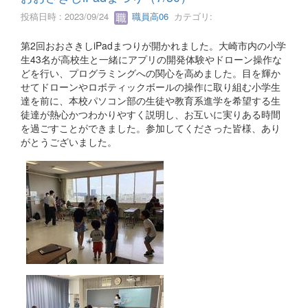
投稿日時 : 2023/09/24
職員高06
カテゴリ:
第2回おおさきしiPadまつりが開かれました。大崎市内の小学
生43名が高校生と一緒にアプリの開発体験やドローン操作な
どを行い、プログラミングへの関心を高めました。目を輝か
せてドローンやロボティックボールの操作に取り組む小学生
達を前に、本校パソコン部の生徒や教育系進学を希望する生
徒達が熱心かつわかりやすく説明し、お互いに実りある時間
を過ごすことができました。参加してくださった皆様、あり
がとうございました。