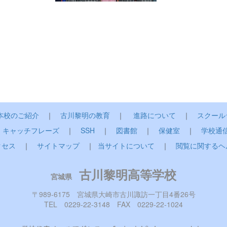
本校のご紹介
｜
古川黎明の教育
｜
進路について
｜
スクール
｜
キャッチフレーズ
｜
SSH
｜
図書館
｜
保健室
｜
学校通
クセス
｜
サイトマップ
｜
当サイトについて
｜
閲覧に関するヘ
古川黎明高等学校
宮城県
〒989-6175 宮城県大崎市古川諏訪一丁目4番26号
TEL 0229-22-3148 FAX 0229-22-1024