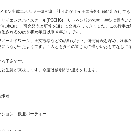
研究班、メタン生成エネルギー研究班 計４名がタイ王国海外研修に出かけて
イエンスハイスクール(PCSHS)・サトゥン校の先生・生徒に案内い
023)に参加し、研究発表と研修を通じて交流をしてきました。この行事はP
開催されるのは令和元年度以来４年ぶりです。
フィールドワーク、天文観察などの活動も行い、研究発表を深め、科学
長につながったようです。４人ともタイの皆さんの温かいおもてなしに
する予定です。
生と生徒が来校します。今度は黎明がお迎えをします。
会場着
ッション 歓迎パーティー
閉会セレモニー