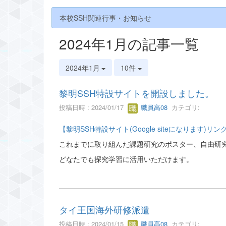
本校SSH関連行事・お知らせ
2024年1月の記事一覧
2024年1月
10件
黎明SSH特設サイトを開設しました。
投稿日時 : 2024/01/17
職員高08
カテゴリ:
【黎明SSH特設サイト(Google siteになります)リン
これまでに取り組んだ課題研究のポスター、自由研
どなたでも探究学習に活用いただけます。
タイ王国海外研修派遣
投稿日時 : 2024/01/15
職員高08
カテゴリ: