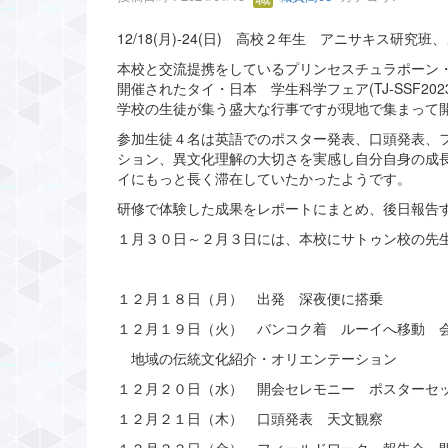
12/18(月)-24(日) 高校２年生 アニサキス
本校と交流提携をしているプリンセスチュラポーン・サ
開催されたタイ・日本 学生科学フェア(TJ-SSF2
学校の生徒が集う盛大な行事ですが現地で集まって
参加生徒４名は英語でのポスター発表、口頭発表、
ション、異文化理解の大切さを実感し自分自身の成
イにもっと長く滞在していたかったようです。
研修で体験した成果をレポートにまとめ、後日報告
１月３０日～２月３日には、本校にサトゥン校の先
１２月１８日（月） 出発 深夜便に搭乗
１２月１９日（火） バンコク着 ルーイへ移動 
地域の伝統文化紹介・オリエンテーション
１２月２０日（水） 開会セレモニー ポスターセ
１２月２１日（木） 口頭発表 天文観察
１２月２２日（金） フィールドワーク 報告会 