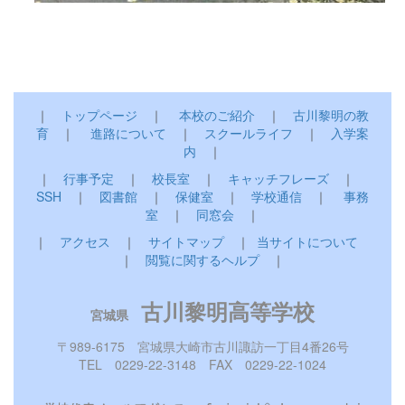
｜
トップページ
｜
本校のご紹介
｜
古川黎明の教
育
｜
進路について
｜
スクールライフ
｜
入学案
内
｜
｜
行事予定
｜
校長室
｜
キャッチフレーズ
｜
SSH
｜
図書館
｜
保健室
｜
学校通信
｜
事務
室
｜
同窓会
｜
｜
アクセス
｜
サイトマップ
｜
当サイトについて
｜
閲覧に関するヘルプ
｜
古川黎明高等学校
宮城県
〒989-6175 宮城県大崎市古川諏訪一丁目4番26号
TEL 0229-22-3148 FAX 0229-22-1024