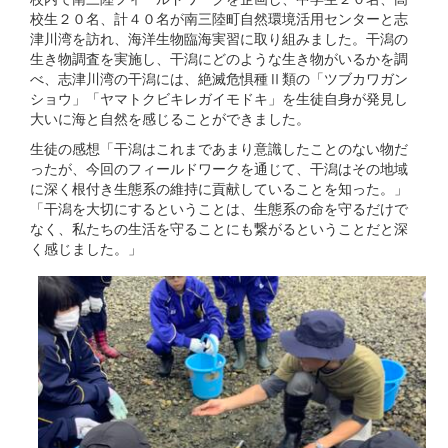
校生２０名、計４０名が南三陸町自然環境活用センターと志
津川湾を訪れ、海洋生物臨海実習に取り組みました。干潟の
生き物調査を実施し、干潟にどのような生き物がいるかを調
べ、志津川湾の干潟には、絶滅危惧種Ⅱ類の「ツブカワガン
ショウ」「ヤマトクビキレガイモドキ」を生徒自身が発見し
大いに海と自然を感じることができました。
生徒の感想「干潟はこれまであまり意識したことのない物だ
ったが、今回のフィールドワークを通じて、干潟はその地域
に深く根付き生態系の維持に貢献していることを知った。」
「干潟を大切にするということは、生態系の命を守るだけで
なく、私たちの生活を守ることにも繋がるということだと深
く感じました。」