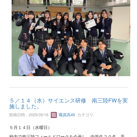
５／１４（水）サイエンス研修 南三陸FWを実
施しました。
投稿日時 : 2025/05/16
職員高45
カテゴリ:
５月１４日（水曜日）
校内で南三陸フィールドワークを企画し、中学生２０名、高