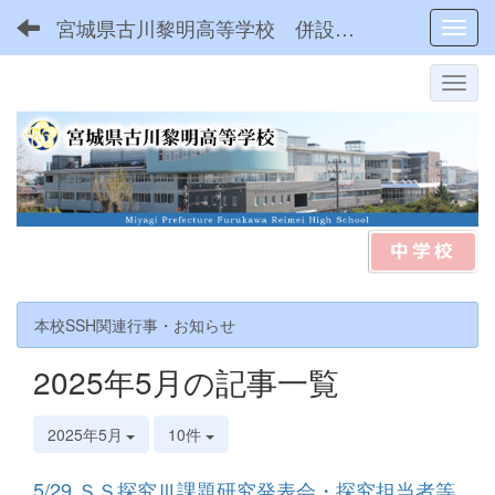
宮城県古川黎明高等学校 併設型中高一貫
Toggl
本校SSH関連行事・お知らせ
2025年5月の記事一覧
2025年5月
10件
5/29 ＳＳ探究Ⅲ課題研究発表会・探究担当者等