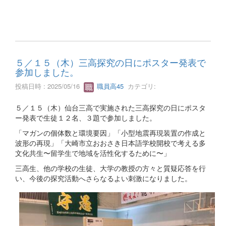
５／１５（木）三高探究の日にポスター発表で
参加しました。
投稿日時 : 2025/05/16
職員高45
カテゴリ:
５／１５（木）仙台三高で実施された三高探究の日にポスタ
ー発表で生徒１２名、３題で参加しました。
「マガンの個体数と環境要因」「小型地震再現装置の作成と
波形の再現」「大崎市立おおさき日本語学校開校で考える多
文化共生〜留学生で地域を活性化するために〜」
三高生、他の学校の生徒、大学の教授の方々と質疑応答を行
い、今後の探究活動へさらなるよい刺激になりました。