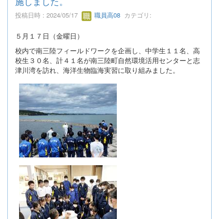
施しました。
投稿日時 : 2024/05/17
職員高08
カテゴリ:
５月１７日（金曜日）
校内で南三陸フィールドワークを企画し、中学生１１名、高
校生３０名、計４１名が南三陸町自然環境活用センターと志
津川湾を訪れ、海洋生物臨海実習に取り組みました。