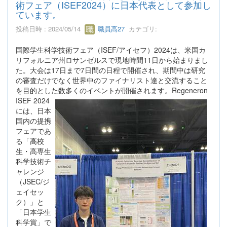
術フェア（ISEF2024）に日本代表として参加し
ています。
投稿日時 : 2024/05/14
職員高27
カテゴリ:
国際学生科学技術フェア（ISEF/アイセフ）2024は、米国カ
リフォルニア州ロサンゼルスで現地時間11日から始まりまし
た。大会は17日まで7日間の日程で開催され、期間中は研究
の審査だけでなく世界中のファイナリスト達と交流すること
を目的とした数多くのイベントが開催されます
。Regeneron
ISEF 2024
には、日本
国内の提携
フェアであ
る「高校
生・高専生
科学技術チ
ャレンジ
（JSEC/ジ
ェイセッ
ク）」と
「日本学生
科学賞」で