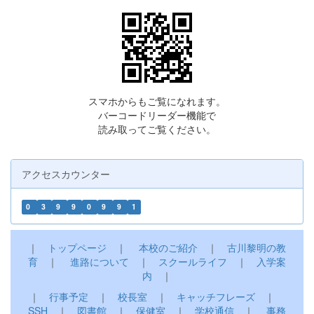
スマホからもご覧になれます。
バーコードリーダー機能で
読み取ってご覧ください。
アクセスカウンター
0
3
9
9
0
9
9
1
｜
トップページ
｜
本校のご紹介
｜
古川黎明の教
育
｜
進路について
｜
スクールライフ
｜
入学案
内
｜
｜
行事予定
｜
校長室
｜
キャッチフレーズ
｜
SSH
｜
図書館
｜
保健室
｜
学校通信
｜
事務