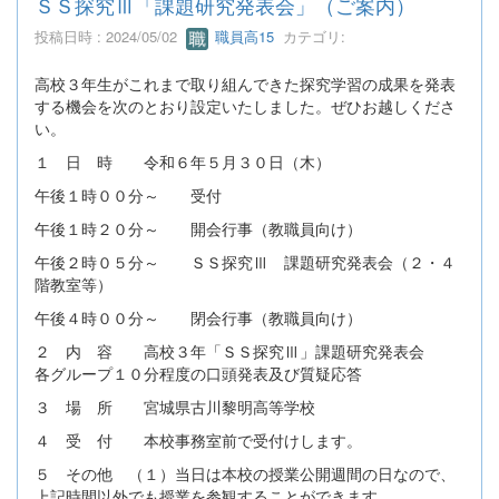
ＳＳ探究Ⅲ「課題研究発表会」（ご案内）
投稿日時 : 2024/05/02
職員高15
カテゴリ:
高校３年生がこれまで取り組んできた探究学習の成果を発表
する機会を次のとおり設定いたしました。ぜひお越しくださ
い。
１ 日 時 令和６年５月３０日（木）
午後１時００分～ 受付
午後１時２０分～ 開会行事（教職員向け）
午後２時０５分～ ＳＳ探究Ⅲ 課題研究発表会（２・４
階教室等）
午後４時００分～ 閉会行事（教職員向け）
２ 内 容 高校３年「ＳＳ探究Ⅲ」課題研究発表会
各グループ１０分程度の口頭発表及び質疑応答
３ 場 所 宮城県古川黎明高等学校
４ 受 付 本校事務室前で受付けします。
５ その他 （１）当日は本校の授業公開週間の日なので、
上記時間以外でも授業を参観することができます。