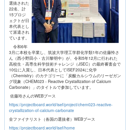
選抜された
22名、計
15プロジ
ェクトが日
本代表とし
て派遣され
ています。
令和6年
3月に本校を卒業し、筑波大学理工学群化学類1年の佐藤怜さ
ん（西小野田小・古川黎明中）が、令和5年12月に行われた
高校生・高専生科学技術チャレンジ（JSEC）の最終審査会で
10位に入賞し、日本代表としてISEF2024に化学
（Chemistry）のカテゴリーに「炭酸カルシウムのリーゼガン
グ現象（CHEM023 - Reactive Crystallization of Calcium
Carbonate）」のタイトルで参加しています。
佐藤玲さんのWEBブース
https://projectboard.world/isef/project/chem023-reactive-
crystallization-of-calcium-carbonate
全ファイナリスト（各国の選抜者）WEBブース
https://projectboard.world/isef/home