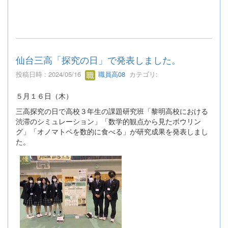
仙台三高「探究の日」で発表しました。
投稿日時 : 2024/05/16
職員高08
カテゴリ:
５月１６日（木）
三高探究の日で高校３年生の課題研究班「黎明高校における
渋滞のシミュレーション」「数学的観点から見たボウリン
グ」「オノマトペを数的に食べる」が研究成果を発表しまし
た。