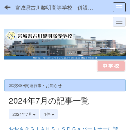
宮城県古川黎明高等学校 併設型中高一貫
Toggl
本校SSH関連行事・お知らせ
2024年7月の記事一覧
2024年7月
1件
おおさきＧＩＡＨＳ・ＳＤＧｓパートナーに認