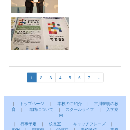
1
2
3
4
5
6
7
»
｜
トップページ
｜
本校のご紹介
｜
古川黎明の教
育
｜
進路について
｜
スクールライフ
｜
入学案
内
｜
｜
行事予定
｜
校長室
｜
キャッチフレーズ
｜
SSH
｜
図書館
｜
保健室
｜
学校通信
｜
事務