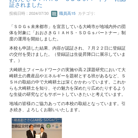
証されました
投稿日時 : 2024/07/30
職員高15
カテゴリ:
「ＳＤＧｓ未来都市」を宣言している大崎市が地域内外の団
体を対象に「おおさきＧＩＡＨＳ・ＳＤＧｓパートナー」制
度の運用を開始しました。
本校も申請した結果、内容が認証され、７月２２日に登録証
の交付を受けました。（登録証は生徒昇降口に展示していま
す。）
大崎耕土フィールドワークの実施や高２課題研究において大
崎耕土の農産品やエネルギーを題材とする班があるなど、Ｓ
ＳＨの取組の中で大崎耕土は深くかかわっています。これか
らも大崎耕土を知り、その魅力を深めたり広めたりするよう
な生徒の研究などもサポートしていきたいと考えています。
地域の皆様のご協力あっての本校の取組となっています。引
き続き、よろしくお願いいたします。