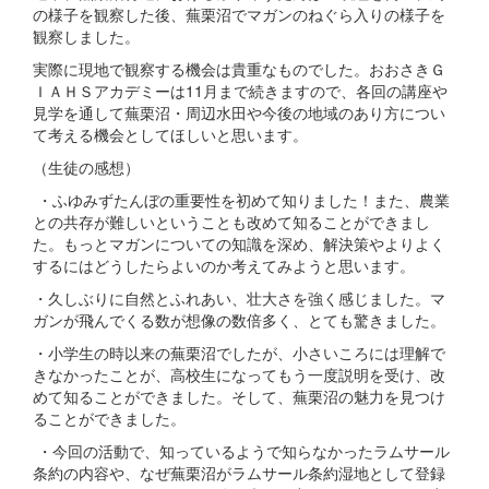
の様子を観察した後、蕪栗沼でマガンのねぐら入りの様子を
観察しました。
実際に現地で観察する機会は貴重なものでした。おおさきＧ
ＩＡＨＳアカデミーは11月まで続きますので、各回の講座や
見学を通して蕪栗沼・周辺水田や今後の地域のあり方につい
て考える機会としてほしいと思います。
（生徒の感想）
・ふゆみずたんぼの重要性を初めて知りました！また、農業
との共存が難しいということも改めて知ることができまし
た。もっとマガンについての知識を深め、解決策やよりよく
するにはどうしたらよいのか考えてみようと思います。
・久しぶりに自然とふれあい、壮大さを強く感じました。マ
ガンが飛んでくる数が想像の数倍多く、とても驚きました。
・小学生の時以来の蕪栗沼でしたが、小さいころには理解で
きなかったことが、高校生になってもう一度説明を受け、改
めて知ることができました。そして、蕪栗沼の魅力を見つけ
ることができました。
・今回の活動で、知っているようで知らなかったラムサール
条約の内容や、なぜ蕪栗沼がラムサール条約湿地として登録