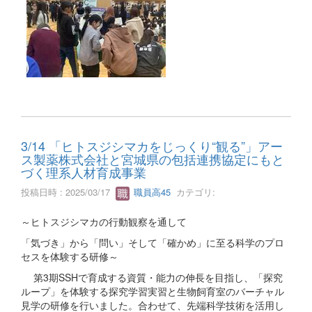
3/14 「ヒトスジシマカをじっくり“観る”」アー
ス製薬株式会社と宮城県の包括連携協定にもと
づく理系人材育成事業
投稿日時 : 2025/03/17
職員高45
カテゴリ:
～ヒトスジシマカの行動観察を通して
「気づき」から「問い」そして「確かめ」に至る科学のプロ
セスを体験する研修～
第3期SSHで育成する資質・能力の伸長を目指し、「探究
ループ」を体験する探究学習実習と生物飼育室のバーチャル
見学の研修を行いました。合わせて、先端科学技術を活用し