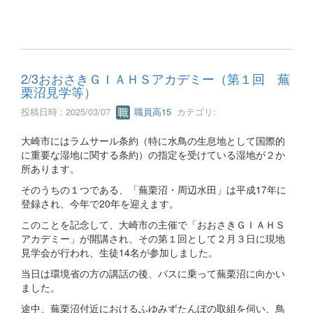
2/3おおさきＧＩＡＨＳアカデミー（第１回 蕪
栗沼見学等）
投稿日時 : 2025/03/07
職員高15
カテゴリ:
大崎市にはラムサール条約（特に水鳥の生息地として国際的
に重要な湿地に関する条約）の指定を受けている湿地が２か
所あります。
そのうちの１つである、「蕪栗沼・周辺水田」は平成17年に
登録され、今年で20年を迎えます。
このことを記念して、大崎市の主催で「おおさきＧＩＡＨＳ
アカデミー」が開講され、その第１回として２月３日に現地
見学会が行われ、生徒14名が参加しました。
当日は環境省の方の講話の後、バスに乗って蕪栗沼に向かい
ました。
途中、蕪栗沼付近におけるふゆみずたんぼの取組を伺い、鳥