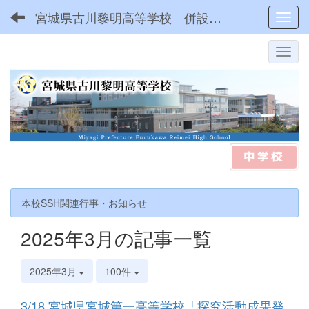
宮城県古川黎明高等学校 併設型中高一貫
Toggl
本校SSH関連行事・お知らせ
2025年3月の記事一覧
2025年3月
100件
3/18 宮城県宮城第一高等学校「探究活動成果発