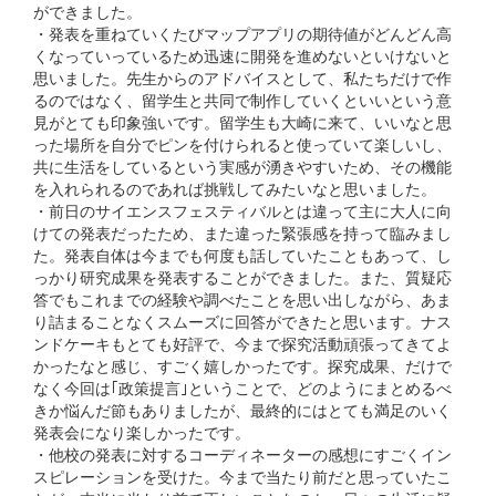
ができました。
・発表を重ねていくたびマップアプリの期待値がどんどん高
くなっていっているため迅速に開発を進めないといけないと
思いました。先生からのアドバイスとして、私たちだけで作
るのではなく、留学生と共同で制作していくといいという意
見がとても印象強いです。留学生も大崎に来て、いいなと思
った場所を自分でピンを付けられると使っていて楽しいし、
共に生活をしているという実感が湧きやすいため、その機能
を入れられるのであれば挑戦してみたいなと思いました。
・前日のサイエンスフェスティバルとは違って主に大人に向
けての発表だったため、また違った緊張感を持って臨みまし
た。発表自体は今までも何度も話していたこともあって、し
っかり研究成果を発表することができました。また、質疑応
答でもこれまでの経験や調べたことを思い出しながら、あま
り詰まることなくスムーズに回答ができたと思います。ナス
ンドケーキもとても好評で、今まで探究活動頑張ってきてよ
かったなと感じ、すごく嬉しかったです。探究成果、だけで
なく今回は｢政策提言｣ということで、どのようにまとめるべ
きか悩んだ節もありましたが、最終的にはとても満足のいく
発表会になり楽しかったです。
・他校の発表に対するコーディネーターの感想にすごくイン
スピレーションを受けた。今まで当たり前だと思っていたこ