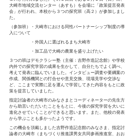
大崎市地域交流センター（あすも）を会場に「政策提言発表
会」が行われ、本校から３つの探究班（高２）が参加しまし
た。
（参加班）・大崎市における同性パートナーシップ制度の導
入について
・外国人に選ばれるまち大崎市
・加工品で大崎の農業を盛り上げたい
３つの班はデモクラシー塾（主催：吉野作造記念館）や学校
内外での探究学習の成果を生かして、自分たちでよく調べ、
考えて発表に臨んでいました。インタビュー調査や要綱案の
作成、関係機関との打合せや意見交換、現場見学や交渉な
ど、ここまで実際に足を運んで学習してきた内容をもとに政
策を提言していました。
指定討論者の大崎市のみなさまとコーディネーターの先生方
から助言いただいたことをもとに、今後の探究学習を大いに
進化させていくことができると思います。また、他校の発表
から学ぶことも多かったようです。
この機会を頂戴しました吉野作造記念館のみなさま、指定討
論者の大崎市（まちづくり推進課男女共同参画推進室、おお