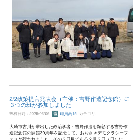
2/2政策提言発表会（主催：吉野作造記念館）に
３つの班が参加しました
投稿日時 : 2025/03/06
職員高15
カテゴリ:
大崎市古川が輩出した政治学者・吉野作造を顕彰する吉野作
造記念館の開館30周年を記念して、おおさきデモクラシーフ
ェスが行われました。その２日目である２月２日（日）に、