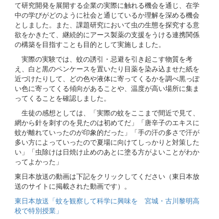
て研究開発を展開する企業の実際に触れる機会を通じ、在学
中の学びがどのように社会と通じているか理解を深める機会
としました。また、課題研究において虫の生態を探究する意
欲をかきたて、継続的にアース製薬の支援をうける連携関係
の構築を目指すことも目的として実施しました。
実際の実験では、蚊の誘引・忌避を引き起こす物質を考
え、白と黒のペンケースを置いたり目薬を染み込ませた紙を
近づけたりして、どの色や液体に寄ってくるかを調べ黒っぽ
い色に寄ってくる傾向があることや、温度が高い場所に集ま
ってくることを確認しました。
生徒の感想としては、「実際の蚊をここまで間近で見て、
網から針を刺すのを見たのは初めてだ」「唐辛子のエキスに
蚊が離れていったのが印象的だった」「手の汗の多さで汗が
多い方によっていったので夏場に向けてしっかりと対策した
い」「虫除けは日焼け止めのあとに塗る方がよいことがわか
ってよかった」
東日本放送の動画は下記をクリックしてください（東日本放
送のサイトに掲載された動画です）。
東日本放送「蚊を観察して科学に興味を 宮城・古川黎明高
校で特別授業」