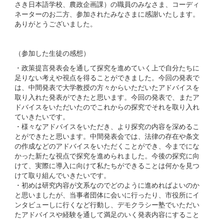
さき日本語学校、農政企画課）の職員のみなさま、コーディ
ネーターのお二方、参加されたみなさまに感謝いたします。
ありがとうございました。
（参加した生徒の感想）
・政策提言発表会を通して探究を進めていく上で自分たちに
足りない考えや視点を得ることができました。今回の発表で
は、中間発表で大学教授の方々からいただいたアドバイスを
取り入れた発表ができたと思います。今回の発表で、またア
ドバイスをいただいたのでこれからの探究でそれを取り入れ
ていきたいです。
・様々なアドバイスをいただき、より探究の内容を深めるこ
とができたと思います。中間発表会では、法律の存在や条文
の作成などのアドバイスをいただくことができ、今までにな
かった新たな視点で探究を進められました。今後の探究に向
けて、実際に導入に向けて私たちができることは何かを見つ
けて取り組んでいきたいです。
・初めは研究内容が文系なのでどのように進めればよいのか
と思いましたが、当事者団体に会いに行ったり、市役所にイ
ンタビューしに行くなど行動し、デモクラシー塾でいただい
たアドバイスや経験を通して満足のいく発表内容にすること