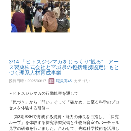
3/14 「ヒトスジシマカをじっくり“観る”」アー
ス製薬株式会社と宮城県の包括連携協定にもと
づく理系人材育成事業
投稿日時 : 2025/03/17
職員高45
カテゴリ:
～ヒトスジシマカの行動観察を通して
「気づき」から「問い」そして「確かめ」に至る科学のプロ
セスを体験する研修～
第3期SSHで育成する資質・能力の伸長を目指し、「探究
ループ」を体験する探究学習実習と生物飼育室のバーチャル
見学の研修を行いました。合わせて、先端科学技術を活用し