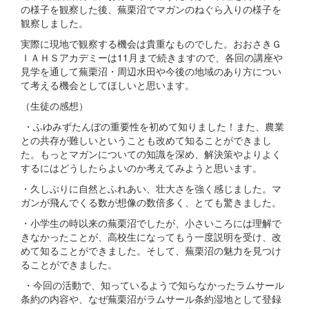
の様子を観察した後、蕪栗沼でマガンのねぐら入りの様子を
観察しました。
実際に現地で観察する機会は貴重なものでした。おおさきＧ
ＩＡＨＳアカデミーは11月まで続きますので、各回の講座や
見学を通して蕪栗沼・周辺水田や今後の地域のあり方につい
て考える機会としてほしいと思います。
（生徒の感想）
・ふゆみずたんぼの重要性を初めて知りました！また、農業
との共存が難しいということも改めて知ることができまし
た。もっとマガンについての知識を深め、解決策やよりよく
するにはどうしたらよいのか考えてみようと思います。
・久しぶりに自然とふれあい、壮大さを強く感じました。マ
ガンが飛んでくる数が想像の数倍多く、とても驚きました。
・小学生の時以来の蕪栗沼でしたが、小さいころには理解で
きなかったことが、高校生になってもう一度説明を受け、改
めて知ることができました。そして、蕪栗沼の魅力を見つけ
ることができました。
・今回の活動で、知っているようで知らなかったラムサール
条約の内容や、なぜ蕪栗沼がラムサール条約湿地として登録