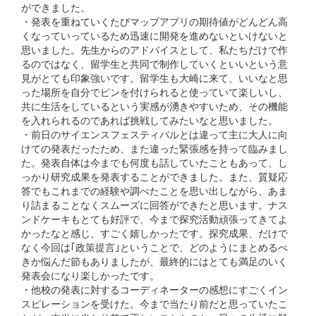
ができました。
・発表を重ねていくたびマップアプリの期待値がどんどん高
くなっていっているため迅速に開発を進めないといけないと
思いました。先生からのアドバイスとして、私たちだけで作
るのではなく、留学生と共同で制作していくといいという意
見がとても印象強いです。留学生も大崎に来て、いいなと思
った場所を自分でピンを付けられると使っていて楽しいし、
共に生活をしているという実感が湧きやすいため、その機能
を入れられるのであれば挑戦してみたいなと思いました。
・前日のサイエンスフェスティバルとは違って主に大人に向
けての発表だったため、また違った緊張感を持って臨みまし
た。発表自体は今までも何度も話していたこともあって、し
っかり研究成果を発表することができました。また、質疑応
答でもこれまでの経験や調べたことを思い出しながら、あま
り詰まることなくスムーズに回答ができたと思います。ナス
ンドケーキもとても好評で、今まで探究活動頑張ってきてよ
かったなと感じ、すごく嬉しかったです。探究成果、だけで
なく今回は｢政策提言｣ということで、どのようにまとめるべ
きか悩んだ節もありましたが、最終的にはとても満足のいく
発表会になり楽しかったです。
・他校の発表に対するコーディネーターの感想にすごくイン
スピレーションを受けた。今まで当たり前だと思っていたこ