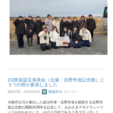
2/2政策提言発表会（主催：吉野作造記念館）に
３つの班が参加しました
投稿日時 : 2025/03/06
職員高15
カテゴリ:
大崎市古川が輩出した政治学者・吉野作造を顕彰する吉野作
造記念館の開館30周年を記念して、おおさきデモクラシーフ
ェスが行われました。その２日目である２月２日（日）に、