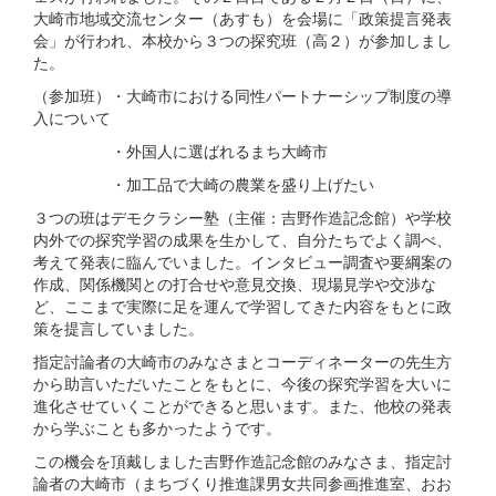
大崎市地域交流センター（あすも）を会場に「政策提言発表
会」が行われ、本校から３つの探究班（高２）が参加しまし
た。
（参加班）・大崎市における同性パートナーシップ制度の導
入について
・外国人に選ばれるまち大崎市
・加工品で大崎の農業を盛り上げたい
３つの班はデモクラシー塾（主催：吉野作造記念館）や学校
内外での探究学習の成果を生かして、自分たちでよく調べ、
考えて発表に臨んでいました。インタビュー調査や要綱案の
作成、関係機関との打合せや意見交換、現場見学や交渉な
ど、ここまで実際に足を運んで学習してきた内容をもとに政
策を提言していました。
指定討論者の大崎市のみなさまとコーディネーターの先生方
から助言いただいたことをもとに、今後の探究学習を大いに
進化させていくことができると思います。また、他校の発表
から学ぶことも多かったようです。
この機会を頂戴しました吉野作造記念館のみなさま、指定討
論者の大崎市（まちづくり推進課男女共同参画推進室、おお