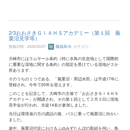
2/3おおさきＧＩＡＨＳアカデミー（第１回 蕪
栗沼見学等）
投稿日時 : 2025/03/07
職員高15
カテゴリ:
大崎市にはラムサール条約（特に水鳥の生息地として国際的
に重要な湿地に関する条約）の指定を受けている湿地が２か
所あります。
そのうちの１つである、「蕪栗沼・周辺水田」は平成17年に
登録され、今年で20年を迎えます。
このことを記念して、大崎市の主催で「おおさきＧＩＡＨＳ
アカデミー」が開講され、その第１回として２月３日に現地
見学会が行われ、生徒14名が参加しました。
当日は環境省の方の講話の後、バスに乗って蕪栗沼に向かい
ました。
途中、蕪栗沼付近におけるふゆみずたんぼの取組を伺い、鳥