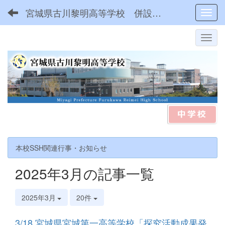
宮城県古川黎明高等学校 併設型中高一貫
Toggl
本校SSH関連行事・お知らせ
2025年3月の記事一覧
2025年3月
20件
3/18 宮城県宮城第一高等学校「探究活動成果発