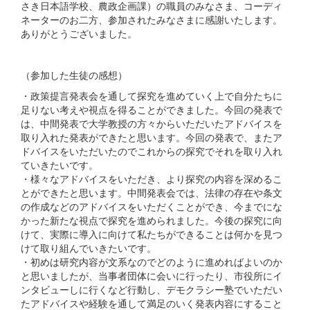
さき日本語学校、農政企画課）の職員のみなさま、コーディ
ネーターのお二方、参加されたみなさまに感謝いたします。
ありがとうございました。
（参加した生徒の感想）
・政策提言発表会を通して探究を進めていく上で自分たちに
足りない考えや視点を得ることができました。今回の発表で
は、中間発表で大学教授の方々からいただいたアドバイスを
取り入れた発表ができたと思います。今回の発表で、またア
ドバイスをいただいたのでこれからの探究でそれを取り入れ
ていきたいです。
・様々なアドバイスをいただき、より探究の内容を深めるこ
とができたと思います。中間発表会では、法律の存在や条文
の作成などのアドバイスをいただくことができ、今までにな
かった新たな視点で探究を進められました。今後の探究に向
けて、実際に導入に向けて私たちができることは何かを見つ
けて取り組んでいきたいです。
・初めは研究内容が文系なのでどのように進めればよいのか
と思いましたが、当事者団体に会いに行ったり、市役所にイ
ンタビューしに行くなど行動し、デモクラシー塾でいただい
たアドバイスや経験を通して満足のいく発表内容にすること