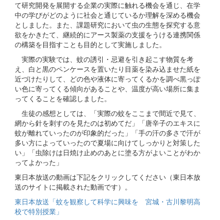
て研究開発を展開する企業の実際に触れる機会を通じ、在学
中の学びがどのように社会と通じているか理解を深める機会
としました。また、課題研究において虫の生態を探究する意
欲をかきたて、継続的にアース製薬の支援をうける連携関係
の構築を目指すことも目的として実施しました。
実際の実験では、蚊の誘引・忌避を引き起こす物質を考
え、白と黒のペンケースを置いたり目薬を染み込ませた紙を
近づけたりして、どの色や液体に寄ってくるかを調べ黒っぽ
い色に寄ってくる傾向があることや、温度が高い場所に集ま
ってくることを確認しました。
生徒の感想としては、「実際の蚊をここまで間近で見て、
網から針を刺すのを見たのは初めてだ」「唐辛子のエキスに
蚊が離れていったのが印象的だった」「手の汗の多さで汗が
多い方によっていったので夏場に向けてしっかりと対策した
い」「虫除けは日焼け止めのあとに塗る方がよいことがわか
ってよかった」
東日本放送の動画は下記をクリックしてください（東日本放
送のサイトに掲載された動画です）。
東日本放送「蚊を観察して科学に興味を 宮城・古川黎明高
校で特別授業」