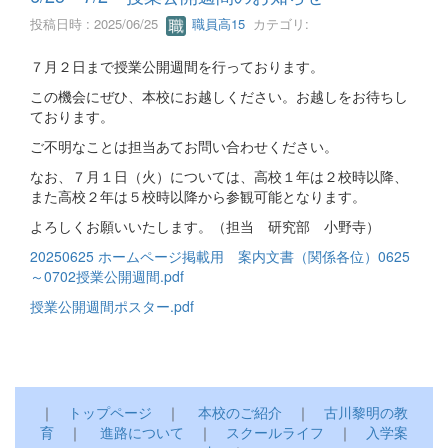
投稿日時 : 2025/06/25
職員高15
カテゴリ:
７月２日まで授業公開週間を行っております。
この機会にぜひ、本校にお越しください。お越しをお待ちし
ております。
ご不明なことは担当あてお問い合わせください。
なお、７月１日（火）については、高校１年は２校時以降、
また高校２年は５校時以降から参観可能となります。
よろしくお願いいたします。（担当 研究部 小野寺）
20250625 ホームページ掲載用 案内文書（関係各位）0625
～0702授業公開週間.pdf
授業公開週間ポスター.pdf
｜
トップページ
｜
本校のご紹介
｜
古川黎明の教
育
｜
進路について
｜
スクールライフ
｜
入学案