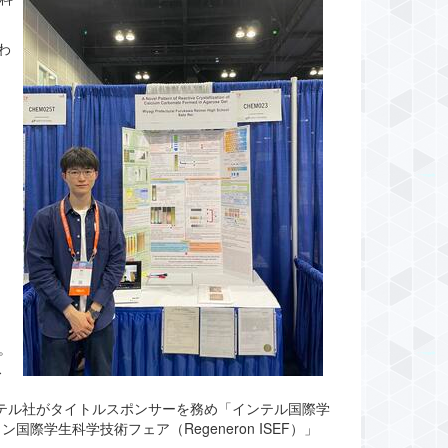
わ
す。
ス
までインテル社がタイトルスポンサーを務め「インテル国際学
国際学生科学技術フェア（Regeneron ISEF）」