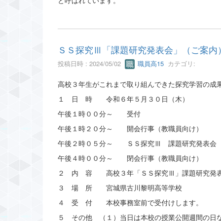
ＳＳ探究Ⅲ「課題研究発表会」（ご案内
投稿日時 : 2024/05/02
職員高15
カテゴリ:
高校３年生がこれまで取り組んできた探究学習の成
１ 日 時 令和６年５月３０日（木）
午後１時００分～ 受付
午後１時２０分～ 開会行事（教職員向け）
午後２時０５分～ ＳＳ探究Ⅲ 課題研究発表会
午後４時００分～ 閉会行事（教職員向け）
２ 内 容 高校３年「ＳＳ探究Ⅲ」課題研究発
３ 場 所 宮城県古川黎明高等学校
４ 受 付 本校事務室前で受付けします。
５ その他 （１）当日は本校の授業公開週間の日