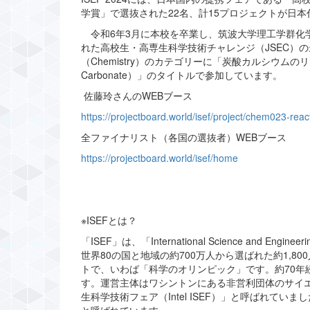
学賞」で選抜された22名、計15プロジェクトが日
令和6年3月に本校を卒業し、筑波大学理工学群化学
れた高校生・高専生科学技術チャレンジ（JSEC）の最
（Chemistry）のカテゴリーに「炭酸カルシウムのリーゼガング現象（
Carbonate）」のタイトルで参加しています。
佐藤玲さんのWEBブース
https://projectboard.world/isef/project/chem023-reac
全ファイナリスト（各国の選抜者）WEBブース
https://projectboard.world/isef/home
※ISEFとは？
「ISEF」は、「International Science an
世界80の国と地域の約700万人から選ばれた約1,80
トで、いわば「科学のオリンピック」です。約70年
す。運営主体はワシントンにある非営利団体のサイエンスサ
生科学技術フェア（Intel ISEF）」と呼ばれていま
と呼ばれています。