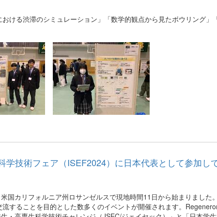
における渋滞のシミュレーション」「数学的観点から見たボウリング」
学技術フェア（ISEF2024）に日本代表として参加し
4は、米国カリフォルニア州ロサンゼルスで現地時間11日から始まりました
交流することを目的とした数多くのイベントが開催されます
。Regenero
高校生・高専生科学技術チャレンジ（JSEC/ジェイセック）」と「日本学