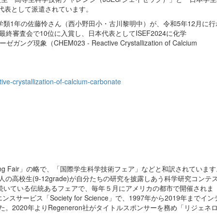
本代表として派遣されています。
類1年の佐藤怜さん（西小野田小・古川黎明中）が、令和5年12月に行
終審査会で10位に入賞し、日本代表としてISEF2024に化学
CHEM023 - Reactive Crystallization of Calcium
tive-crystallization-of-calcium-carbonate
d Engineering Fair」の略で、「国際学生科学技術フェア」などと和訳されていま
0人の高校生(9-12grade)が自分たちの研究を披露しあう科学研究コンテ
続いている伝統あるフェアで、毎年５月にアメリカの都市で開催されま
ービス「Society for Science」で、1997年から2019年
した。2020年よりRegeneron社がタイトルスポンサーを務め「リジェネロン