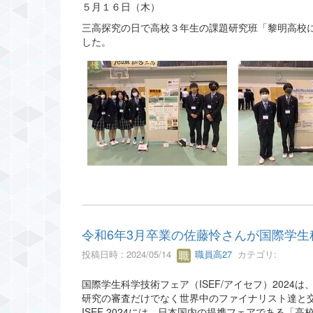
５月１６日（木）
三高探究の日で高校３年生の課題研究班「黎明高校
した。
令和6年3月卒業の佐藤怜さんが国際学生科
投稿日時 : 2024/05/14
職員高27
カテゴリ:
国際学生科学技術フェア（ISEF/アイセフ）202
研究の審査だけでなく世界中のファイナリスト達と
ISEF 2024には、日本国内の提携フェアである「