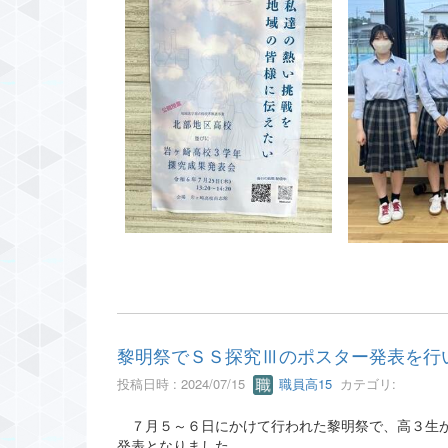
黎明祭でＳＳ探究Ⅲのポスター発表を行
投稿日時 : 2024/07/15
職員高15
カテゴリ:
７月５～６日にかけて行われた黎明祭で、高３生が
発表となりました。