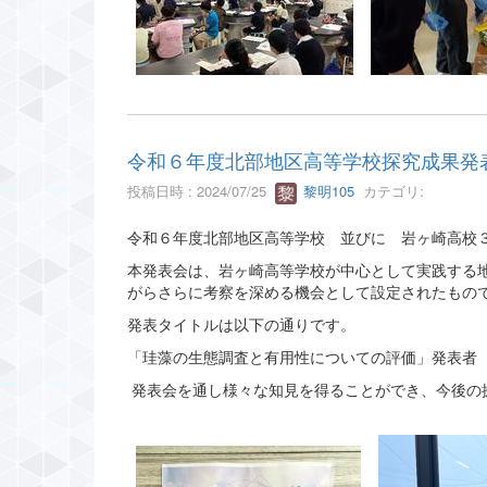
令和６年度北部地区高等学校探究成果発
投稿日時 : 2024/07/25
黎明105
カテゴリ:
令和６年度北部地区高等学校 並びに 岩ヶ崎高校３学
本発表会は、岩ヶ崎高等学校が中心として実践する
がらさらに考察を深める機会として設定されたもの
発表タイトルは以下の通りです。
「珪藻の生態調査と有用性についての評価」発表者 
発表会を通し様々な知見を得ることができ、今後の