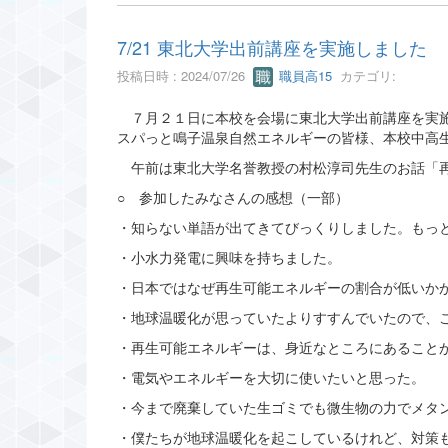
7/21 東北大学出前講座を実施しました
投稿日時 : 2024/07/26
職員高15
カテゴリ:
７月２１日に本校を会場に東北大学出前講座を実施
スパっと鳴子温泉自然エネルギーの皆様、本校中高生
午前は東北大学名誉教授の村松淳司先生のお話「再
○ 参加したみなさんの感想（一部）
・知らない単語が出てきてびっくりしました。もっ
・小水力発電に興味を持ちました。
・日本ではなぜ再生可能エネルギーの割合が低いか
・地球温暖化が思っていたよりすすんでいたので、
・再生可能エネルギーは、身近なところにあること
・電気やエネルギーを大切に使いたいと思った。
・今まで廃棄していた生ゴミでも微生物の力でメタ
・僕たちが地球温暖化を起こしているけれど、対策