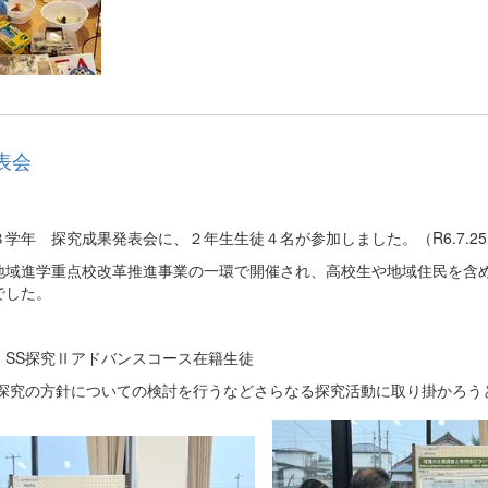
表会
年 探究成果発表会に、２年生生徒４名が参加しました。（R6.7.25
地域進学重点校改革推進事業の一環で開催され、高校生や地域住民を含
でした。
SS探究Ⅱアドバンスコース在籍生徒
探究の方針についての検討を行うなどさらなる探究活動に取り掛かろう