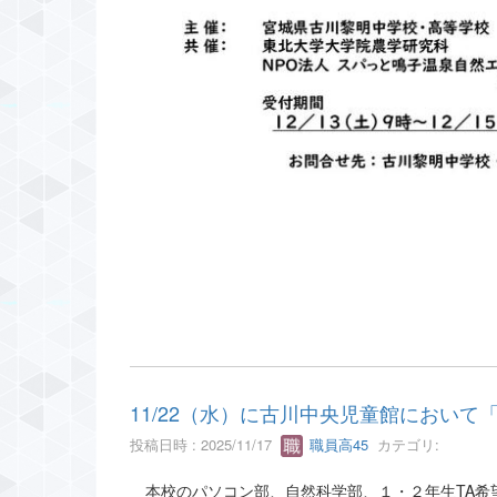
11/22（水）に古川中央児童館におい
投稿日時 : 2025/11/17
職員高45
カテゴリ:
本校のパソコン部、自然科学部、１・２年生TA希