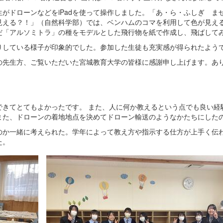
がドローンなどをiPadを使って操作しました。「あ・ら・ふしぎ ま
見える？！」（自然科学部）では、ベンハムのコマを利用して色が見え
だ「アルソミトラ」の種をモデルとした飛行物を紙で作成し、飛ばして
りしている様子が印象的でした。参加した生徒も充実感が得られたよう
の先生方、ご覧いただいた宮城教育大学の皆様に感謝申し上げます。あ
。
できてとてもよかったです。 また、人に何か教えるという点でも良い経
また、ドローンの着地地点を決めてドローン輸送のようなかたちにした
のか一緒に考えられた。学年によって教え方や指示する仕方が上手く伝
た。