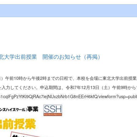
東北大学出前授業 開催のお知らせ（再掲）
（日）午前10時から午後2時までの日程で、本校を会場に東北大学出前授
力してください。申込期間は、令和7年12月13日（土）午前9時から1
T31cqlFgPzYtKi9QjRAc7iejNUxzbNrb1G8nEErH6kfQ/viewform?usp=publi