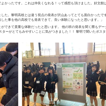
でよかったです。これは仲良くなれる！って感想も頂けました。好文館
ました。黎明高校とは違う視点の発表が沢山あってとても面白かったで
表した事を他の高校でも発表できて、良い体験になったと思います。」
とができて貴重な体験だったと思います。 他の班の発表を聞く際もデー
スターがとてもみやすいことに気がつきました！！ 黎明で聞いたポス