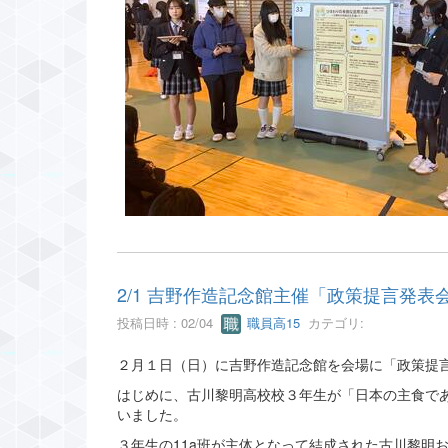
2/1 吉野作造記念館主催「政策提言発
投稿日時 : 02/04
職員高15
カテゴリ:
２月１日（日）に吉野作造記念館を会場に「政策提
はじめに、古川黎明高校校３年生が「日本の主食で
いました。
３年生の11a班が主体となって結成された古川黎明