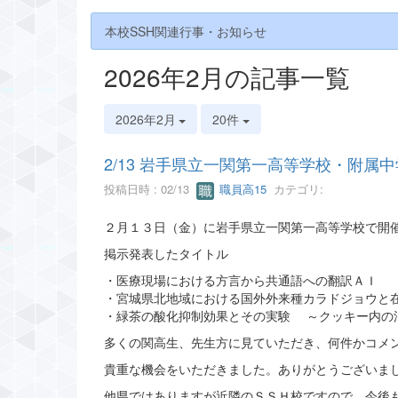
本校SSH関連行事・お知らせ
2026年2月の記事一覧
2026年2月
20件
2/13 岩手県立一関第一高等学校・附
投稿日時 : 02/13
職員高15
カテゴリ:
２月１３日（金）に岩手県立一関第一高等学校で開
掲示発表したタイトル
・医療現場における方言から共通語への翻訳ＡＩ
・宮城県北地域における国外外来種カラドジョウと
・緑茶の酸化抑制効果とその実験 ～クッキー内の
多くの関高生、先生方に見ていただき、何件かコメ
貴重な機会をいただきました。ありがとうございま
他県ではありますが近隣のＳＳＨ校ですので、今後