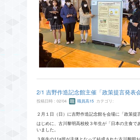
2/1 吉野作造記念館主催「政策提言発
投稿日時 : 02/04
職員高15
カテゴリ:
２月１日（日）に吉野作造記念館を会場に「政策提
はじめに、古川黎明高校校３年生が「日本の主食で
いました。
３年生の11a班が主体となって結成された古川黎明