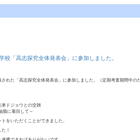
属中学校「高志探究全体発表会」に参加しました。
催された「高志探究全体発表会」に参加しました。（定期考査期間中の
在来ドジョウとの交雑
油脂に着目して～
ントをいただくことができました。
した！
も連携できればありがたいです。