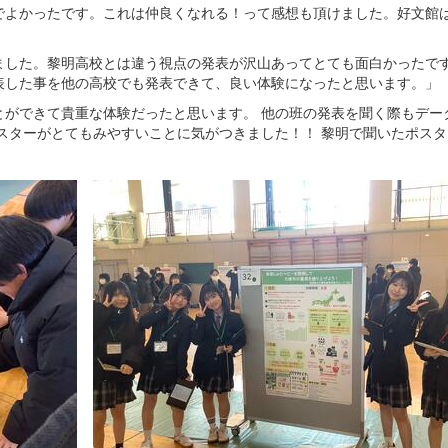
でよかったです。これは仲良くなれる！って感想も頂けました。好文館
ました。黎明高校とは違う視点の発表が沢山あってとても面白かったで
表した事を他の高校でも発表できて、良い体験になったと思います。」
とができて貴重な体験だったと思います。 他の班の発表を聞く際もデー
スターがとてもみやすいことに気がつきました！！ 黎明で聞いたポス