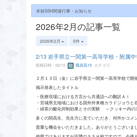
本校SSH関連行事・お知らせ
2026年2月の記事一覧
2026年2月
5件
2/13 岩手県立一関第一高等学校・附
投稿日時 : 02/13
職員高15
カテゴリ:
２月１３日（金）に岩手県立一関第一高等学校で開
掲示発表したタイトル
・医療現場における方言から共通語への翻訳ＡＩ
・宮城県北地域における国外外来種カラドジョウと
・緑茶の酸化抑制効果とその実験 ～クッキー内の
多くの関高生、先生方に見ていただき、何件かコメ
貴重な機会をいただきました。ありがとうございま
他県ではありますが近隣のＳＳＨ校ですので、今後