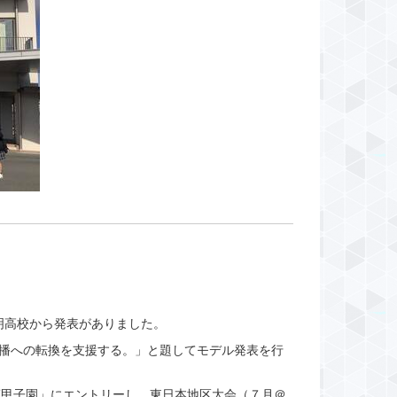
明高校から発表がありました。
直播への転換を支援する。」と題してモデル発表を行
策甲子園」にエントリーし、東日本地区大会（７月＠