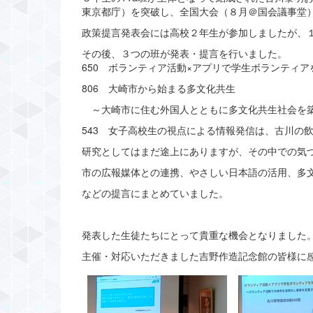
東京都庁）を突破し、全国大会（８月＠国会議事堂
政策提言発表会には高校２年生が参加しましたが、
その後、３つの班が発表・提言を行いました。
650 ボランティア活動×アプリで学生ボランティア
806 大崎市から始まる多文化共生
～大崎市に住む外国人とともに多文化共生社会を築
543 女子高校生の視点による情報発信は、古川の
研究としてはまだ途上にありますが、その中での気
市の広報媒体との連携、やさしい日本語の活用、多
などの提言にまとめていました。
発表した生徒たちにとって貴重な機会となりました
主催・対応いただきました吉野作造記念館の皆様に