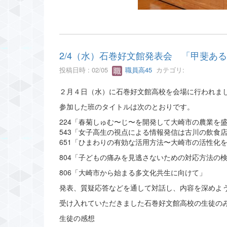
2/4（水）石巻好文館発表会 「甲斐あ
投稿日時 : 02/05
職員高45
カテゴリ:
２月４日（水）に石巻好文館高校を会場に行われま
参加した班のタイトルは次のとおりです。
224「春菊しゅむ〜じ〜を開発して大崎市の農業を
543「女子高生の視点による情報発信は古川の飲食
651「ひまわりの有効な活用方法〜大崎市の活性化
804「子どもの痛みを見逃さないための対応方法の
806「大崎市から始まる多文化共生に向けて」
発表、質疑応答などを通して対話し、内容を深めよ
受け入れていただきました石巻好文館高校の生徒の
生徒の感想