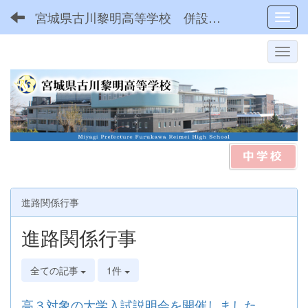
宮城県古川黎明高等学校 併設型中高一貫
Toggl
進路関係行事
進路関係行事
全ての記事
1件
高３対象の大学入試説明会を開催しました