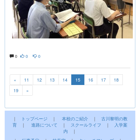
0
0
0
«
11
12
13
14
15
16
17
18
19
»
｜
トップページ
｜
本校のご紹介
｜
古川黎明の教
育
｜
進路について
｜
スクールライフ
｜
入学案
内
｜