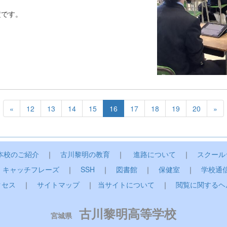
定です。
«
12
13
14
15
16
17
18
19
20
»
本校のご紹介
｜
古川黎明の教育
｜
進路について
｜
スクール
｜
キャッチフレーズ
｜
SSH
｜
図書館
｜
保健室
｜
学校通
クセス
｜
サイトマップ
｜
当サイトについて
｜
閲覧に関するヘ
古川黎明高等学校
宮城県