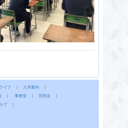
ライフ
｜
入学案内
｜
信
｜
事務室
｜
同窓会
｜
ルプ
｜