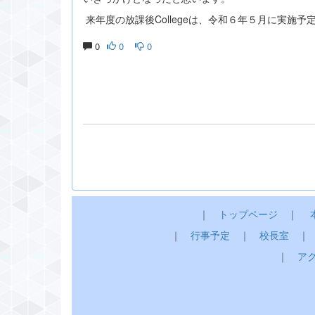
来年度の放課後Collegeは、令和６年５月に実施予
0
0
0
｜
トップページ
｜
｜
行事予定
｜
校長室
｜
ア