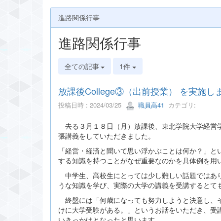
進路関係行事
進路関係行事
全ての記事
1件
放課後College③（出前授業） を実施し
投稿日時 : 2024/03/25
職員高41
カテゴリ:
去る３月１８日（月）放課後、東北学院大学経営学部
張講義をしていただきました。
「経営・経済と聞いて思い浮かぶことは何か？」と
する知識を持つことがなぜ重要なのかを具体例を用
中学生、高校生にとっては少し難しい話題ではあり
うな知識を学び、実際の大学の講義を受講するとて
終盤には「何歳になっても努力しようと決意し、そ
けに大学受験がある。」というお話をいただき、受
いきっかけとなったと思います。