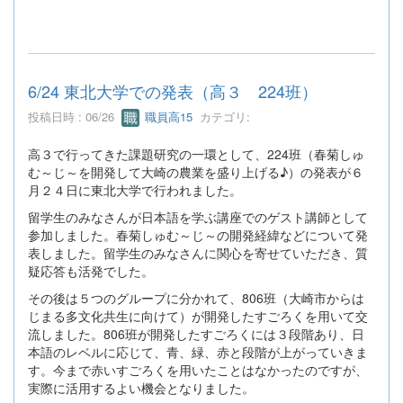
6/24 東北大学での発表（高３ 224班）
投稿日時 : 06/26
職員高15
カテゴリ:
高３で行ってきた課題研究の一環として、224班（春菊しゅ
む～じ～を開発して大崎の農業を盛り上げる♪）の発表が６
月２４日に東北大学で行われました。
留学生のみなさんが日本語を学ぶ講座でのゲスト講師として
参加しました。春菊しゅむ～じ～の開発経緯などについて発
表しました。留学生のみなさんに関心を寄せていただき、質
疑応答も活発でした。
その後は５つのグループに分かれて、806班（大崎市からは
じまる多文化共生に向けて）が開発したすごろくを用いて交
流しました。806班が開発したすごろくには３段階あり、日
本語のレベルに応じて、青、緑、赤と段階が上がっていきま
す。今まで赤いすごろくを用いたことはなかったのですが、
実際に活用するよい機会となりました。