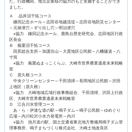
た。行政機関、地元企業様の協力のもと実施することができ
ました。
Ａ 品井沼干拓コース
鎌田記念ホール～志田谷地越流堤～志田谷地防災センター
～元禄潜穴～ずり出し穴～明治潜穴
※協力 鎌田記念ホール、鹿島台歴史研究会、志田地区行政
区長会
Ｂ 蕪栗沼干拓コース
田尻総合支所～加護坊山～大貫地区公民館～八幡隧道～八
寸筒
※協力 蕪栗ぬまっこくらぶ、大崎市世界農業遺産未来戦略
室
Ｃ 居久根コース
中央クリーンセンター～千田清掃～長岡地区公民館～沢田
上地区（居久根）
※協力 大崎地域広域行政事務組合、千田清掃、沢田上行政
区、大崎市世界農業遺産未来戦略室
Ｄ 江合川水管理コース
あ・ら・伊達な道の駅～鳴子ダム～鳴子公民館～ゆめぐり
広場～内川松沢小水力発電所～内川
※協力 池月道の駅、国土交通省東北地方整備局鳴子ダム管
理事務所、鳴子まちづくり株式会社、大崎土地改良区