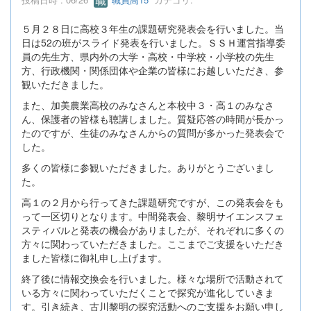
５月２８日に高校３年生の課題研究発表会を行いました。当
日は52の班がスライド発表を行いました。ＳＳＨ運営指導委
員の先生方、県内外の大学・高校・中学校・小学校の先生
方、行政機関・関係団体や企業の皆様にお越しいただき、参
観いただきました。
また、加美農業高校のみなさんと本校中３・高１のみなさ
ん、保護者の皆様も聴講しました。質疑応答の時間が長かっ
たのですが、生徒のみなさんからの質問が多かった発表会で
した。
多くの皆様に参観いただきました。ありがとうございまし
た。
高１の２月から行ってきた課題研究ですが、この発表会をも
って一区切りとなります。中間発表会、黎明サイエンスフェ
スティバルと発表の機会がありましたが、それぞれに多くの
方々に関わっていただきました。ここまでご支援をいただき
ました皆様に御礼申し上げます。
終了後に情報交換会を行いました。様々な場所で活動されて
いる方々に関わっていただくことで探究が進化していきま
す。引き続き、古川黎明の探究活動へのご支援をお願い申し