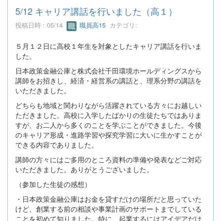
5/12 キャリア講話を行いました（高１）
投稿日時 : 05/14
職員高15
カテゴリ:
５月１２日に高校１年生を対象としたキャリア講話を行いま
した。
日本政策金融公庫と株式会社千田環境ホールディングスから
講師をお招きし、経済・経営系の講話と、理系分野の講話を
いただきました。
どちらも地域と関わりながら活躍されている方々にお越しい
ただきました。高校に入学したばかりの生徒たちではありま
すが、お二人から多くのことを学ぶことができました。今後
のキャリア形成・進路学習や探究学習に大いに生かすことが
できる内容でありました。
講師の方々にはご多用のところ資料の準備や発表などご対応
いただきました。ありがとうございました。
（参加した生徒の感想）
・日本政策金融公庫はお金を貸すだけの場所だと思っていた
けど、創業する前の相談や事業計画のサポートまでしている
ことを初めて知りました。特に、起業するにはアイデアだけ