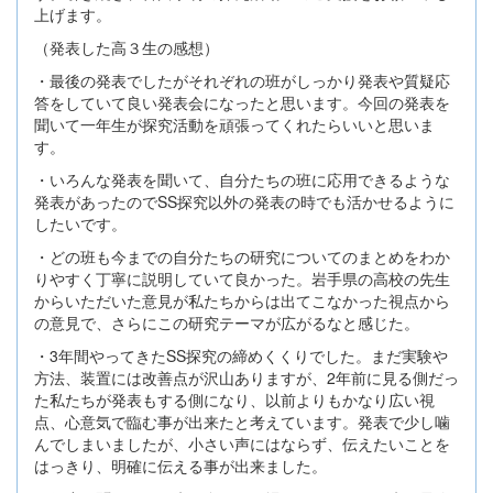
上げます。
（発表した高３生の感想）
・最後の発表でしたがそれぞれの班がしっかり発表や質疑応
答をしていて良い発表会になったと思います。今回の発表を
聞いて一年生が探究活動を頑張ってくれたらいいと思いま
す。
・いろんな発表を聞いて、自分たちの班に応用できるような
発表があったのでSS探究以外の発表の時でも活かせるように
したいです。
・どの班も今までの自分たちの研究についてのまとめをわか
りやすく丁寧に説明していて良かった。岩手県の高校の先生
からいただいた意見が私たちからは出てこなかった視点から
の意見で、さらにこの研究テーマが広がるなと感じた。
・3年間やってきたSS探究の締めくくりでした。まだ実験や
方法、装置には改善点が沢山ありますが、2年前に見る側だっ
た私たちが発表もする側になり、以前よりもかなり広い視
点、心意気で臨む事が出来たと考えています。発表で少し噛
んでしまいましたが、小さい声にはならず、伝えたいことを
はっきり、明確に伝える事が出来ました。