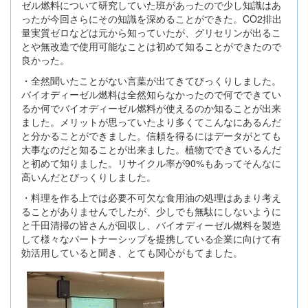
ゼル燃料について研究していた班があったので少し知識はあ
ったが今回さらにその知識を深めることができた。CO2排出
量実質ゼロなどは元から知っていたが、グリセリンが出るこ
とや無改造で使用可能なことは初めて知ることができたので
良かった。
・全然聞いたことがない言葉が出てきてびっくりしました。
バイオディーゼル燃料は全然知らなかったので何でできてい
るか何でバイオディーゼル燃料が使えるのか知ることが出来
ました。メリットが思っていたより多くてこんなにあるんだ
と分かることができました。信頼を得るにはデータがとても
大事なのだと知ることが出来ました。植物でできているんだ
と初めて知りました。リサイクル率が90%もあってそんなに
高いんだとびっくりしました。
・料理を作る上では必要不可欠な食用油の処理はあまり考え
ることがありませんでしたが、少しでも無駄にしないように
と千田清掃の皆さんが回収し、バイオディーゼル燃料を製造
して様々なパートナーシップを提携している企業に向けて有
効活用していると聞き、とても関心がもてました。