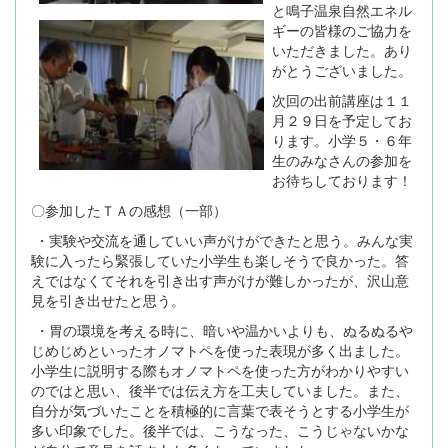
と鳴子温泉自然エネル
ギーの皆様のご協力を
いただきました。あり
がとうございました。
次回の出前講座は１１
月２９日を予定してお
ります。小学５・６年
生のみなさんの参加を
お待ちしております！
〇参加したＴＡの感想（一部）
・実験や交流を通していい声がけができたと思う。みんな実
験に入ったら緊張していた小学生も楽しそうで良かった。答
えではなくてそれを引き出す声がけが難しかったが、沢山意
見を引き出せたと思う。
・胃の環境を考える時に、暗いや温かいよりも、ぬるぬるや
じめじめといったオノマトペを使った表現が多く出ました。
小学生に説明する際もオノマトペを使った方がわかりやすい
のではと思い、後半では伝え方を工夫していました。また、
自分が気づいたことを積極的に言葉で表そうとする小学生が
多い印象でした。後半では、こうなった、こうじゃないかな