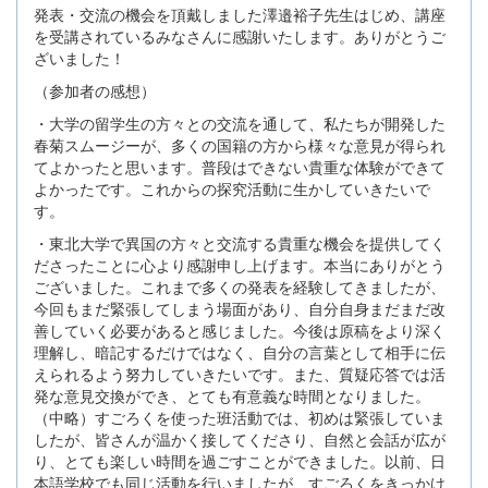
発表・交流の機会を頂戴しました澤邉裕子先生はじめ、講座
を受講されているみなさんに感謝いたします。ありがとうご
ざいました！
（参加者の感想）
・大学の留学生の方々との交流を通して、私たちが開発した
春菊スムージーが、多くの国籍の方から様々な意見が得られ
てよかったと思います。普段はできない貴重な体験ができて
よかったです。これからの探究活動に生かしていきたいで
す。
・東北大学で異国の方々と交流する貴重な機会を提供してく
ださったことに心より感謝申し上げます。本当にありがとう
ございました。これまで多くの発表を経験してきましたが、
今回もまだ緊張してしまう場面があり、自分自身まだまだ改
善していく必要があると感じました。今後は原稿をより深く
理解し、暗記するだけではなく、自分の言葉として相手に伝
えられるよう努力していきたいです。また、質疑応答では活
発な意見交換ができ、とても有意義な時間となりました。
（中略）すごろくを使った班活動では、初めは緊張していま
したが、皆さんが温かく接してくださり、自然と会話が広が
り、とても楽しい時間を過ごすことができました。以前、日
本語学校でも同じ活動を行いましたが、すごろくをきっかけ