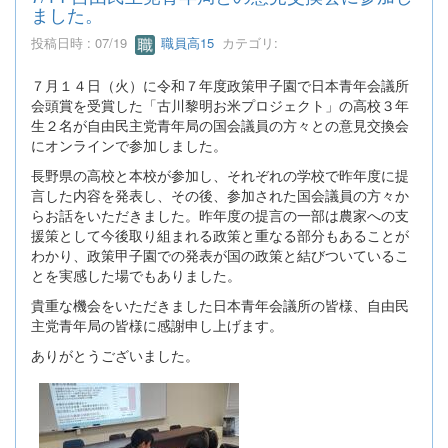
ました。
投稿日時 : 07/19
職員高15
カテゴリ:
７月１４日（火）に令和７年度政策甲子園で日本青年会議所
会頭賞を受賞した「古川黎明お米プロジェクト」の高校３年
生２名が自由民主党青年局の国会議員の方々との意見交換会
にオンラインで参加しました。
長野県の高校と本校が参加し、それぞれの学校で昨年度に提
言した内容を発表し、その後、参加された国会議員の方々か
らお話をいただきました。昨年度の提言の一部は農家への支
援策として今後取り組まれる政策と重なる部分もあることが
わかり、政策甲子園での発表が国の政策と結びついているこ
とを実感した場でもありました。
貴重な機会をいただきました日本青年会議所の皆様、自由民
主党青年局の皆様に感謝申し上げます。
ありがとうございました。