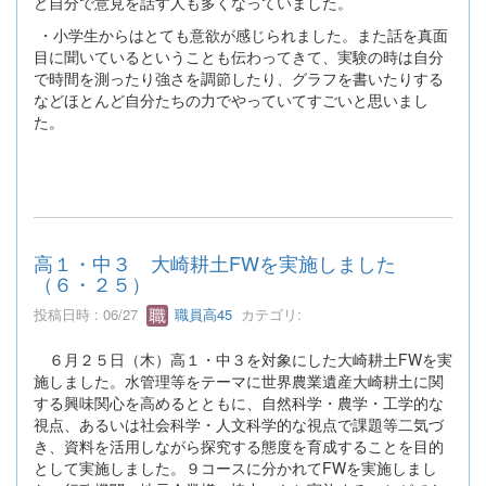
ど自分で意見を話す人も多くなっていました。
・小学生からはとても意欲が感じられました。また話を真面
目に聞いているということも伝わってきて、実験の時は自分
で時間を測ったり強さを調節したり、グラフを書いたりする
などほとんど自分たちの力でやっていてすごいと思いまし
た。
高１・中３ 大崎耕土FWを実施しました
（６・２５）
投稿日時 : 06/27
職員高45
カテゴリ:
６月２５日（木）高１・中３を対象にした大崎耕土FWを実
施しました。水管理等をテーマに世界農業遺産大崎耕土に関
する興味関心を高めるとともに、自然科学・農学・工学的な
視点、あるいは社会科学・人文科学的な視点で課題等二気づ
き、資料を活用しながら探究する態度を育成することを目的
として実施しました。９コースに分かれてFWを実施しまし