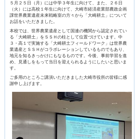
５月２５日（月）には中学３年生に向けて、また、２６日
（火）には高校１年生に向けて、大崎市経済産業部農政企画
課世界農業遺産未来戦略室の方々から「大崎耕土」について
お話をいただきました。
本校では、世界農業遺産として国連の機関から認定されてい
る「大崎耕土」をＳＳＨの柱として位置づけています。中
３・高１で実施する「大崎耕土フィールドワーク」は世界農
業遺産とＳＳＨがコラボレーションしているものでもあり、
地元を知るきっかけにもなるものです。今後、事前学習を進
め、見通しをもって当日を迎えられるようにしたいと思いま
す。
ご多用のところご講演いただきました大崎市役所の皆様に感
謝申し上げます。