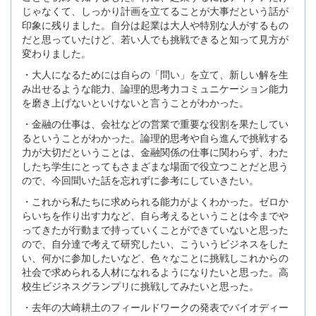
じゃなくて、しっかり計画を立てることが大事だという話が
印象に残りました。自分は起業は大人や特別な人がするもの
だと思っていたけど、若い人でも挑戦できると知って見方が
変わりました。
・大人になるためには自らの「問い」を立て、新しい解を生
み出せるような能力、論理的思考力コミュニケーション能力
を磨き上げないといけないと言うことがわかった。
・金融の仕事は、会社などの営業で重要な役割を果たしてい
るということがわかった。論理的思考や自ら進んで挑戦する
力が大切だということは、金融関係の仕事に関わらず、わた
したち学生にとってもさまざまな場面で役立つことだと思う
ので、今回聞いた話を忘れずに参考にしていきたい。
・これから私たちに求められる能力がよくわかった。ゼロか
らいちを作り出す力など、自ら考えるということは今までや
ってきたが行動まで持っていくことができていないと思った
ので、自分達で考えて研究したい、こういうビジネスをした
い、何かに参加したいなど、色々なことに挑戦しこれからの
社会で求められる人材になれるようになりたいと思った。高
校生ビジネスグランプリに挑戦してみたいと思った。
・去年の大崎耕土のフィールドワークの発表でバイオディー