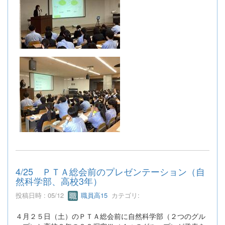
4/25 ＰＴＡ総会前のプレゼンテーション（自
然科学部、高校3年）
投稿日時 : 05/12
職員高15
カテゴリ:
４月２５日（土）のＰＴＡ総会前に自然科学部（２つのグル