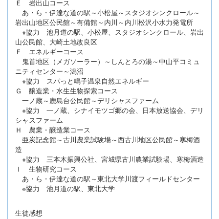
Ｅ 岩出山コース
あ・ら・伊達な道の駅～小松屋～スタジオシンクロール～
岩出山地区公民館～有備館～内川～内川松沢小水力発電所
※協力 池月道の駅、小松屋、スタジオシンクロール、岩出
山公民館、大崎土地改良区
Ｆ エネルギーコース
鬼首地区（メガソーラー）～しんとろの湯～中山平コミュ
ニティセンター～潟沼
※協力 スパっと鳴子温泉自然エネルギー
Ｇ 醸造業・水生生物探索コース
一ノ蔵～鹿島台公民館～デリシャスファーム
※協力 一ノ蔵、シナイモツゴ郷の会、日本放送協会、デリ
シャスファーム
Ｈ 農業・醸造業コース
亜炭記念館～古川農業試験場～西古川地区公民館～寒梅酒
造
※協力 三本木振興公社、宮城県古川農業試験場、寒梅酒造
Ｉ 生物研究コース
あ・ら・伊達な道の駅～東北大学川渡フィールドセンター
※協力 池月道の駅、東北大学
生徒感想