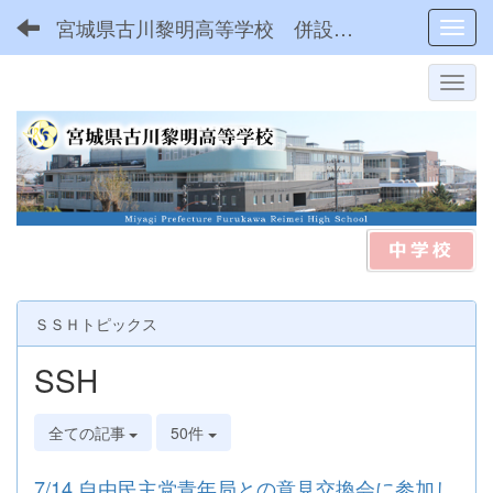
宮城県古川黎明高等学校 併設型中高一貫
Toggl
ＳＳＨトピックス
SSH
全ての記事
50件
7/14 自由民主党青年局との意見交換会に参加し