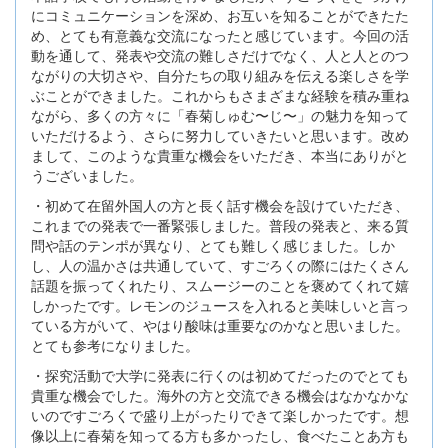
にコミュニケーションを深め、お互いを知ることができたた
め、とても有意義な交流になったと感じています。今回の活
動を通して、発表や交流の難しさだけでなく、人と人とのつ
ながりの大切さや、自分たちの取り組みを伝える楽しさを学
ぶことができました。これからもさまざまな経験を積み重ね
ながら、多くの方々に「春菊しゅむ〜じ〜」の魅力を知って
いただけるよう、さらに努力していきたいと思います。改め
まして、このような貴重な機会をいただき、本当にありがと
うございました。
・初めて在留外国人の方と長く話す機会を設けていただき、
これまでの発表で一番緊張しました。普段の発表と、来る質
問や話のテンポが異なり、とても難しく感じました。しか
し、人の温かさは共通していて、すごろくの際にはたくさん
話題を振ってくれたり、スムージーのことを褒めてくれて嬉
しかったです。レモンのジュースを入れると美味しいと言っ
ている方がいて、やはり酸味は重要なのかなと思いました。
とても参考になりました。
・探究活動で大学に発表に行くのは初めてだったのでとても
貴重な機会でした。海外の方と交流できる機会はなかなかな
いのですごろくで盛り上がったりできて楽しかったです。想
像以上に春菊を知ってる方も多かったし、食べたことあ方も