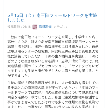
5月15日（金）南三陸フィールドワークを実施
しました
投稿日時 : 05/18
職員高45
カテゴリ:
校内で南三陸フィールドワークを企画し、中学生１９名、
高校生２０名、計３９名が南三陸町自然環境活用センターと
志津川湾を訪れ、海洋生物臨海実習に取り組みました。自然
環境活用センターの研究員、阿部拓三先生をはじめ職員の皆
様に講義していただき、干潟の生き物調査を実施し、干潟に
どのような生き物がいるかを調べ、志津川湾の干潟には、絶
滅危惧種Ⅱ類の「ツブカワガンショウ」「ヤマトクビキレガ
イモドキ」を生徒自身が発見し大いに海と自然を感じること
ができました。
生徒の感想「絶滅危惧種が生息し、また個体数を増やしてい
る干潟とこの南三陸の環境を守っていきたい」「本日のフィ
ールドワークでは志津川湾の生物多様性について観測及び種
同定を活動の一環でしました。私達は絶滅危惧種を観測する
事ができませんでしたがそれでも多くの種類の生物を観測で
きました。この事から生態系のバランスの良さを実感しまし