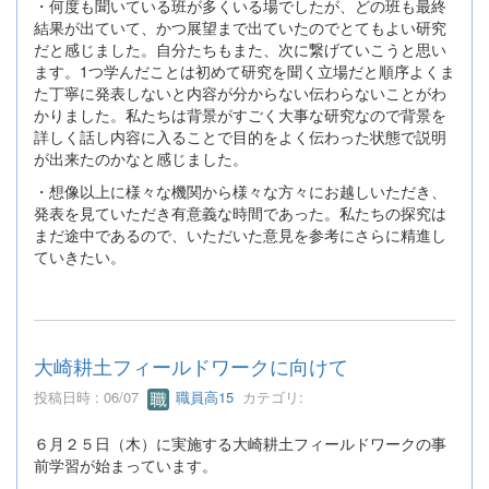
・何度も聞いている班が多くいる場でしたが、どの班も最終
結果が出ていて、かつ展望まで出ていたのでとてもよい研究
だと感じました。自分たちもまた、次に繋げていこうと思い
ます。1つ学んだことは初めて研究を聞く立場だと順序よくま
た丁寧に発表しないと内容が分からない伝わらないことがわ
かりました。私たちは背景がすごく大事な研究なので背景を
詳しく話し内容に入ることで目的をよく伝わった状態で説明
が出来たのかなと感じました。
・想像以上に様々な機関から様々な方々にお越しいただき、
発表を見ていただき有意義な時間であった。私たちの探究は
まだ途中であるので、いただいた意見を参考にさらに精進し
ていきたい。
大崎耕土フィールドワークに向けて
投稿日時 : 06/07
職員高15
カテゴリ:
６月２５日（木）に実施する大崎耕土フィールドワークの事
前学習が始まっています。