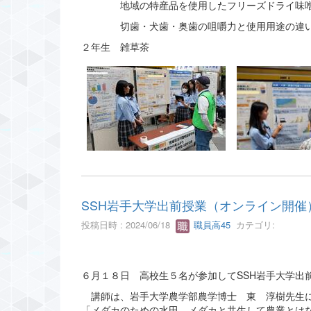
地域の特産品を使用したフリーズドライ味噌
切歯・犬歯・奥歯の咀嚼力と使用用途の違
２年生 雑草茶
SSH岩手大学出前授業（オンライン開催
投稿日時 : 2024/06/18
職員高45
カテゴリ:
６月１８日 高校生５名が参加してSSH岩手大学出
講師は、岩手大学農学部農学博士 東 淳樹先生に
「メダカのための水田、メダカと共生して農業とは