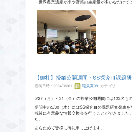
・世界農業遺産が米や野菜の生産量が多いなだけで
【御礼】授業公開週間・SS探究Ⅲ課題
投稿日時 : 2024/06/01
職員高08
カテゴリ:
5/27（月）～31（金）の授業公開週間には123
期間中の5/30（木）にはSS探究Ⅲの課題研究発
観後に有意義な情報交換会を行うことができました。
た。
あらためて皆様に御礼申し上げます。