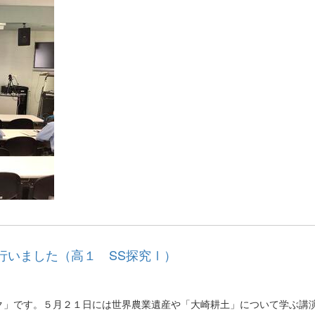
行いました（高１ SS探究Ⅰ）
」です。５月２１日には世界農業遺産や「大崎耕土」について学ぶ講