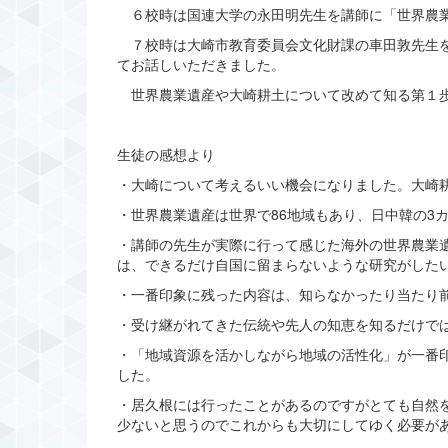
６校時は国連大学の永田明先生を講師に「世界農業
７校時は大崎市教育委員会文化財課の車田敦先生を
てお話しいただきました。
世界農業遺産や大崎耕土について改めて知る第１歩
生徒の感想より
・大崎について考えるいい機会になりました。大崎
・世界農業遺産は世界で86地域もあり、日中韓の3
・講師の先生が実際に行って感じた海外の世界農業
は、できるだけ自国に留まらないような研究がした
・一番印象に残った内容は、知らなかったり当たり
・受け継がれてきた伝統や先人の知恵を知るだけで
・「地域資源を活かしながら地域の活性化」が一番
した。
・居久根には行ったことがあるのですがとても自然
少ないと思うのでこれからも大切にしてゆく必要が