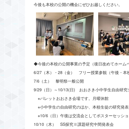
今後も本校の公開の機会にぜひお越しください。
◆今後の本校の公開事業の予定（後日改めてホーム
6/27（木）・28（金） フリー授業参観（午後・
7/6（土） 黎明祭一般公開
9/29（日）～10/13(日) おおさき小中学生自由
※パレットおおさき会場です。月曜休館
※小中学生の自由研究のほか、本校生徒の研究発表
※10/6（日）午後は交流会としてポスターセッシ
10/10（木） SS探究Ⅱ課題研究中間発表会