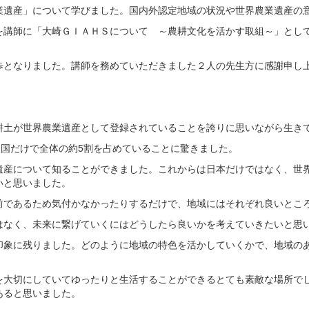
遺産」について学びました。国内外認定地域の状況や世界農業遺産の
講師に「大崎ＧＩＡＨＳについて ～農耕文化を活かす取組～」とし
となりました。講師を務めていただきました２人の先生方に感謝申し
耕土が世界農業遺産として登録されていることを誇りに思いながら生き
カ国だけで全体の約5割を占めていることに驚きました。
遺産について知ることができました。これからは日本だけではなく、世
いと思いました。
前であるため気付かなかったりするだけで、地域にはそれぞれ良いとこ
はなく、未来に繋げていくにはどうしたら良いかを考えていきたいと思
印象に残りました。どのように地域の特色を活かしていくかで、地域の
を大切にしていてゆったりと生活することができるとても素敵な場所で
あると思いました。