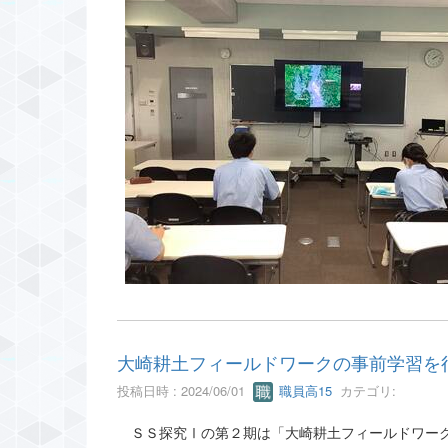
大崎耕土フィールドワークの事前学習を
投稿日時 : 2024/06/01
職員高15
カテゴリ:
ＳＳ探究Ⅰの第２期は「大崎耕土フィールドワーク