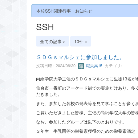
本校SSH関連行事・お知らせ
SSH
全ての記事
10件
ＳＤＧｓマルシェに参加しました。
投稿日時 : 2024/06/30
職員高15
カテゴリ:
尚絅学院大学主催のＳＤＧｓマルシェに生徒13名が
仙台市一番町のアーケード街での実施だけあり、多
だきました。
また、参加した各校の発表等を見て学ぶことが多く
ご覧いただきました皆様、主催の尚絅学院大学の皆
なお、参加したグループは以下のとおりです。
３年生 牛乳同等の栄養素獲得のための栄養素滴定